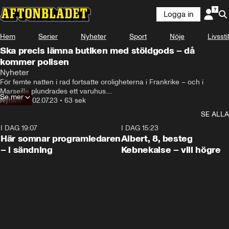
Logga in
Hem
Serier
Nyheter
Sport
Nöje
Livsstil
Ska precis lämna butiken med stöldgods – då
kommer polisen
Nyheter
För femte natten i rad fortsatte oroligheterna i Frankrike – och i 
Marseille plundrades ett varuhus.

Se mer
Nyheter
•
02.07.23
•
63 sek
En fransk tv-kanal lyckades fånga ögonblicket när en man tas på bar 
SE ALLA
gärning av polisen.
I DAG 19:07
0:45
I DAG 15:23
Här somnar programledaren
Albert, 8, besteg
– i sändning
Kebnekaise – vill högre