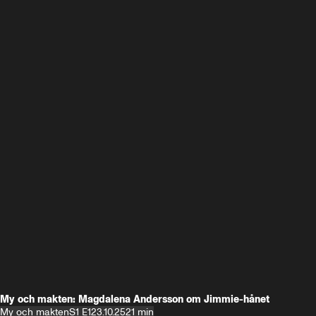
My och makten: Magdalena Andersson om Jimmie-hånet
My och makten
S1 E1
23.10.25
21 min