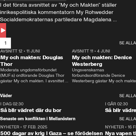
I det första avsnittet av ”My och Makten” ställer 
inrikespolitiska kommentatorn My Rohwedder 
Socialdemokraternas partiledare Magdalena 
Andersson till svars.
1
SE ALLA
AVSNITT 12
•
11 JUNI
26:27
AVSNITT 11
•
4 JUNI
2
My och makten: Douglas
My och makten: Denice
Thor
Westerberg
Moderata ungdomsförbundet 
Ungsvenskarnas 
(MUF:s) ordförande Douglas Thor 
förbundsordförande Denice 
gästar My och makten. I avsnittet 
Westerberg gästar My och makten.
diskuteras tonårsutvisningarna och 
avsnittet diskuteras migrationsfrå
hur Moderaterna ska locka väljare till 
och hur SD ska locka kvinnliga 
Väder
SE ALLA
valet i höst. 
väljare. 
I DAG 02:30
1:06
I GÅR 02:30
Så blir vädret där du bor
Så blir vädr
Senaste om konflikten i Mellanöstern
SE ALLA
NYHETER
•
17 FEB. 2025
0:45
NYHETER
•
16 F
500 dagar av krig i Gaza – se förödelsen
Nya vapen ti