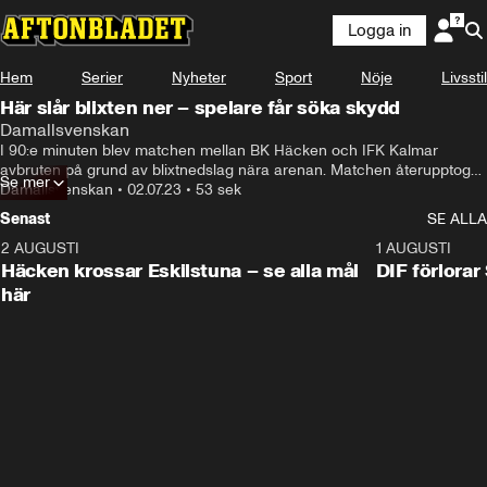
Logga in
Hem
Serier
Nyheter
Sport
Nöje
Livsstil
Här slår blixten ner – spelare får söka skydd
Damallsvenskan
I 90:e minuten blev matchen mellan BK Häcken och IFK Kalmar 
avbruten på grund av blixtnedslag nära arenan. Matchen återupptogs 
Se mer
efter 9 minuter. BK Häcken utökar sin ledning i tabellen när de 
Damallsvenskan
•
02.07.23
•
53 sek
besegrade IFK Kalmar med 0-3.
Senast
SE ALLA
2 AUGUSTI
0:59
1 AUGUSTI
Häcken krossar Eskilstuna – se alla mål
DIF förlora
här