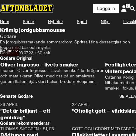
Logga in
Hem
Serier
Nyheter
Sport
Nöje
Livsstil
Krämig jordgubbsmousse
Godare
En jordgubbssmakande sommardröm. Spritsa i fina dessertglas och 
toppa med bär och mynta.
Se mer
Godare
•
03.07.23
•
60 sek
Godare Original
Oliver Ingrosso - livets smaker
Festlighete
I serien ”Oliver Ingrosso – Livets smaker” tar krögaren 
vinterspecia
och matälskaren Oliver med oss på en smakresa 
Catarina König, 
genom Italien. Självklart hälsar brodern Benjamin 
tillbaka med en
Ingrosso på i Rom.
smaker i fokus. D
julfavoriter och 
Senaste Godare
SE ALLA
succé.
29 APRIL
0:50
22 APRIL
”Det är briljant – ett
”Otroligt gott – världskla
genidrag”
Godare rekommenderar
THOMAS SJÖGREN
•
S1, E3
13:56
GOTT OCH GRÖNT MED FABBE
Rödtunga med
Fläskkotletter i svampså