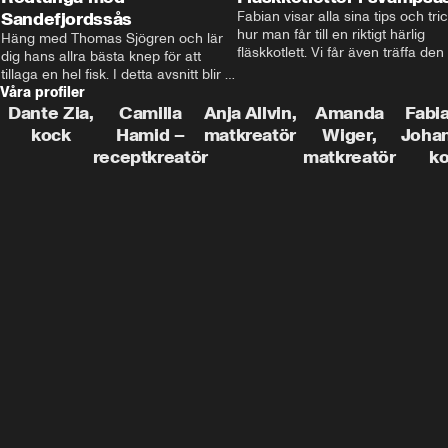
Sandefjordssås
Fabian visar alla sina tips och tric
hur man får till en riktigt härlig 
Häng med Thomas Sjögren och lär 
fläskkotlett. Vi får även träffa den 
dig hans allra bästa knep för att 
före detta schlagerkungen Fredrik
tillaga en hel fisk. I detta avsnitt blir 
som lämnat stan och sadlat om till
Våra profiler
de helstekt rödtunga med 
grisbonde på Gotland.
sandefjordssås och en magisk sallad 
Dante Zia,
Camilla
Anja Allvin,
Amanda
Fabia
på pepparrot och äpple.
kock
Hamid –
matkreatör
Wiger,
Joha
receptkreatör
matkreatör
k