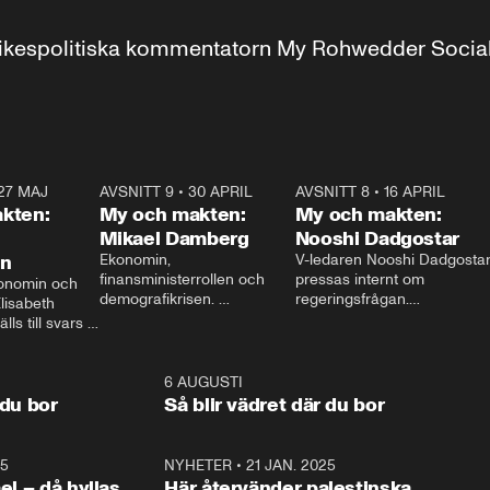
r inrikespolitiska kommentatorn My Rohwedder Soci
27 MAJ
3:51
AVSNITT 9
•
30 APRIL
24:00
AVSNITT 8
•
16 APRIL
25:1
kten:
My och makten:
My och makten:
Mikael Damberg
Nooshi Dadgostar
on
Ekonomin, 
V-ledaren Nooshi Dadgostar
finansministerrollen och 
pressas internt om 
onomin och 
demografikrisen. 
regeringsfrågan.

lisabeth 
Oppositionen ställs till svars 
I Aftonbladets 
ls till svars 
när Socialdemokraternas 
partiledarutfrågning ”My 
stern gästar 
Mikael Damberg gästar My 
och Makten” sätter hon ner 
My och Makten. 
och Makten. 
foten mot kritikerna:

1:06
6 AUGUSTI
1:0
– Vi ställer upp i val. Ska vi 
 du bor
Så blir vädret där du bor
vara med så sitter vi förstås 
25
1:22
NYHETER
•
21 JAN. 2025
0:5
ael – då hyllas
Här återvänder palestinska