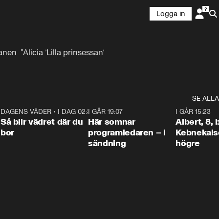
Logga in
  ”Alicia ’Lilla prinsessan’ 
SE ALLA
6
DAGENS VÄDER
•
I DAG 02:30
1:06
I GÅR 19:07
0:45
I GÅR 15:23
Så blir vädret där du
Här somnar
Albert, 8,
bor
programledaren – i
Kebnekaise
sändning
högre