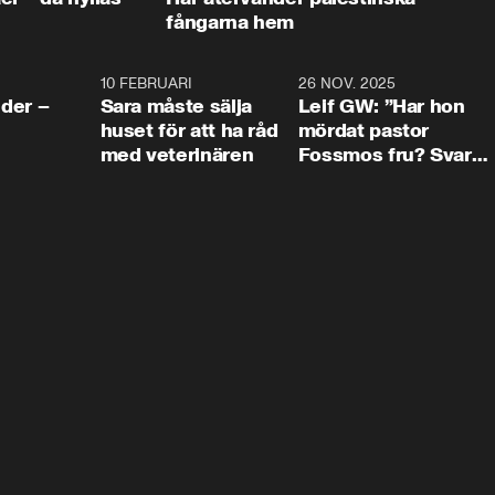
fångarna hem
4:24
10 FEBRUARI
4:13
26 NOV. 2025
8:1
der –
Sara måste sälja
Leif GW: ”Har hon
huset för att ha råd
mördat pastor
med veterinären
Fossmos fru? Svar
nej.”