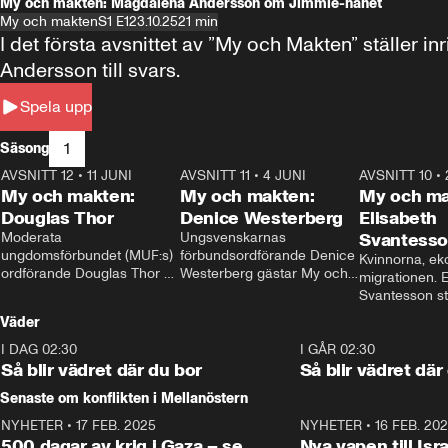
My och makten: Magdalena Andersson om Jimmie-hånet
My och makten
S1 E1
23.10.25
21 min
I det första avsnittet av ”My och Makten” ställe
Andersson till svars.
Spela upp
1
Säsong
AVSNITT 12
•
11 JUNI
26:27
AVSNITT 11
•
4 JUNI
23:40
AVSNITT 10
•
My och makten:
My och makten:
My och ma
Douglas Thor
Denice Westerberg
Elisabeth
Moderata 
Ungsvenskarnas 
Svantess
ungdomsförbundet (MUF:s) 
förbundsordförande Denice 
Kvinnorna, ek
ordförande Douglas Thor 
Westerberg gästar My och 
migrationen. E
gästar My och makten. I 
makten. I avsnittet 
Svantesson stäl
avsnittet diskuteras 
diskuteras migrationsfrågan 
när finansmini
Väder
tonårsutvisningarna och hur 
och hur SD ska locka 
Moderaterna ska locka 
kvinnliga väljare. 
I DAG 02:30
1:06
I GÅR 02:30
väljare till valet i höst. 
Så blir vädret där du bor
Så blir vädret där
Senaste om konflikten i Mellanöstern
NYHETER
•
17 FEB. 2025
0:45
NYHETER
•
16 FEB. 20
500 dagar av krig i Gaza – se
Nya vapen till Isr