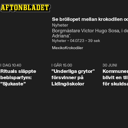
Se bröllopet mellan krokodilen 
Nyheter
Borgmästare Victor Hugo Sosa, i den
Adriana”.
Nyheter
•
04.07.23
•
39 sek
Mexiko
Krokodiler
I DAG 10:40
1:01
I GÅR 15:00
1:07
30 JUNI
Rituals släppte
”Underliga grytor"
Kommune
bebisparfym:
försvinner på
blivit en ti
”Sjukaste”
Lidingöskolor
för skulds