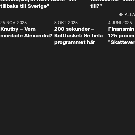
tillbaka till Sverige”
till?”
SE ALLA
3
25 NOV. 2025
31:05
8 OKT. 2025
4:29
4 JUNI 2025
Knutby – Vem
200 sekunder –
Finansmin
mördade Alexandra?
Köttfusket: Se hela
125 procent
programmet här
"Skattever
viktig uppg