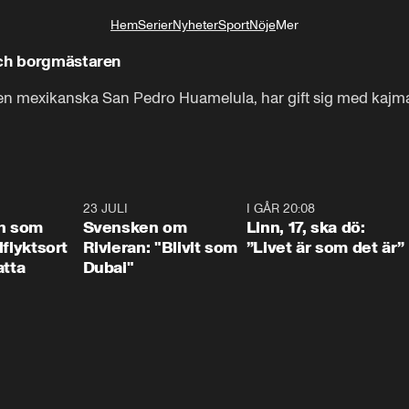
Hem
Serier
Nyheter
Sport
Nöje
Mer
Livsstil
och borgmästaren
 mexikanska San Pedro Huamelula, har gift sig med kajmanen
1:24
23 JULI
1:42
I GÅR 20:08
4:3
n som
Svensken om
Linn, 17, ska dö:
llflyktsort
Rivieran: "Blivit som
”Livet är som det är”
atta
Dubai"