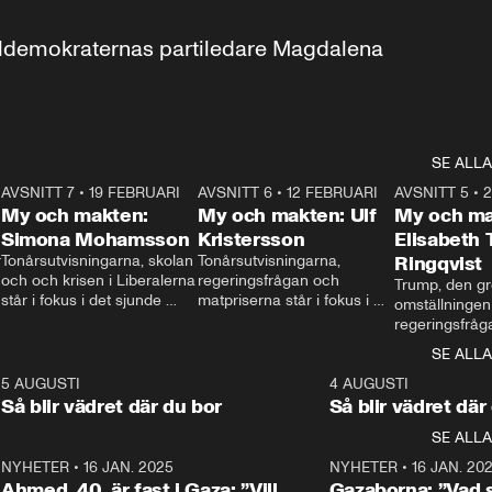
aldemokraternas partiledare Magdalena 
SE ALLA
7
AVSNITT 7
•
19 FEBRUARI
24:30
AVSNITT 6
•
12 FEBRUARI
27:30
AVSNITT 5
•
My och makten:
My och makten: Ulf
My och ma
Simona Mohamsson
Kristersson
Elisabeth
 
Tonårsutvisningarna, skolan 
Tonårsutvisningarna, 
Ringqvist
och och krisen i Liberalerna 
regeringsfrågan och 
Trump, den gr
står i fokus i det sjunde 
matpriserna står i fokus i 
omställningen
avsnittet av ”My och 
det sjätte avsnittet av ”My 
regeringsfråga
makten”. Se när 
och makten”. Se när 
centrum i det 
SE ALLA
Aftonbladets inrikespolitiska 
Aftonbladets inrikespolitiska 
avsnittet av ”
kommentator My 
kommentator My 
6
5 AUGUSTI
1:06
4 AUGUSTI
Makten”. Se nä
Rohwedder ställer 
Rohwedder ställer 
Så blir vädret där du bor
Så blir vädret där
Aftonbladets in
utbildnings- och 
statsminister Ulf Kristersson 
kommentator 
SE ALLA
integrationsminister Simona 
till svars.
Rohwedder stäl
Mohamsson till svars.
Centerpartiets
2
NYHETER
•
16 JAN. 2025
1:01
NYHETER
•
16 JAN. 20
Thand Ring till
Ahmed, 40, är fast i Gaza: ”Vill
Gazaborna: ”Vad s