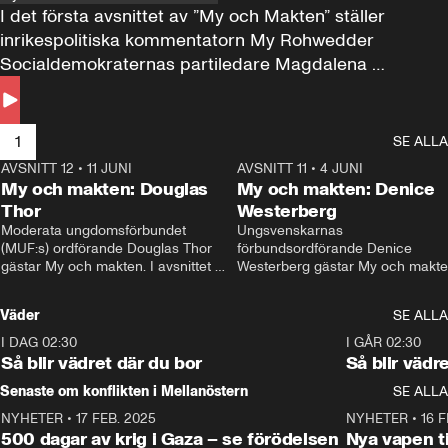
I det första avsnittet av ”My och Makten” ställer 
inrikespolitiska kommentatorn My Rohwedder 
Socialdemokraternas partiledare Magdalena 
Andersson till svars.
1
SE ALLA
AVSNITT 12
•
11 JUNI
26:27
AVSNITT 11
•
4 JUNI
2
My och makten: Douglas
My och makten: Denice
Thor
Westerberg
Moderata ungdomsförbundet 
Ungsvenskarnas 
(MUF:s) ordförande Douglas Thor 
förbundsordförande Denice 
gästar My och makten. I avsnittet 
Westerberg gästar My och makten.
diskuteras tonårsutvisningarna och 
avsnittet diskuteras migrationsfrå
hur Moderaterna ska locka väljare till 
och hur SD ska locka kvinnliga 
Väder
SE ALLA
valet i höst. 
väljare. 
I DAG 02:30
1:06
I GÅR 02:30
Så blir vädret där du bor
Så blir vädr
Senaste om konflikten i Mellanöstern
SE ALLA
NYHETER
•
17 FEB. 2025
0:45
NYHETER
•
16 F
500 dagar av krig i Gaza – se förödelsen
Nya vapen ti