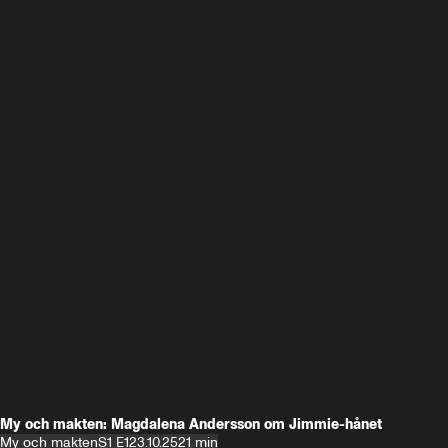
My och makten: Magdalena Andersson om Jimmie-hånet
My och makten
S1 E1
23.10.25
21 min