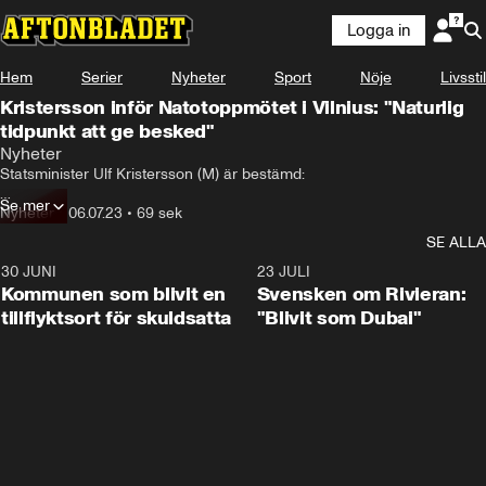
Logga in
Hem
Serier
Nyheter
Sport
Nöje
Livsstil
Kristersson inför Natotoppmötet i Vilnius: "Naturlig
tidpunkt att ge besked"
Nyheter
Statsminister Ulf Kristersson (M) är bestämd:

Se mer
Även efter mötet med USA:s president Joe Biden ser han en öppning 
Nyheter
•
06.07.23
•
69 sek
för ett svenskt medlemskap i försvarsalliansen inför Natotoppmötet i 
SE ALLA
Vilnius i nästa vecka.
30 JUNI
1:24
23 JULI
Kommunen som blivit en
Svensken om Rivieran:
tillflyktsort för skuldsatta
"Blivit som Dubai"