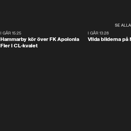
SE ALLA
6
I GÅR 15:25
1:31
I GÅR 13:28
Hammarby kör över FK Apolonia
Vilda bilderna på
Fier i CL-kvalet