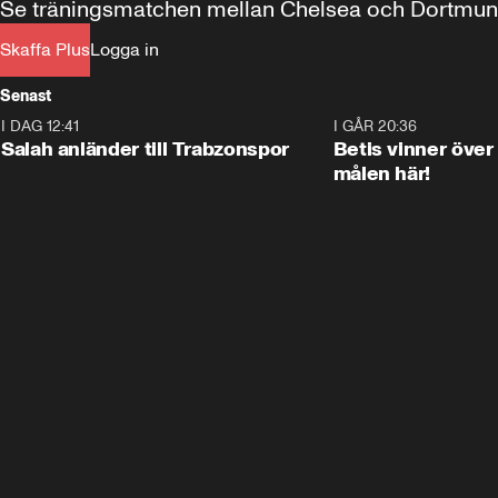
Se träningsmatchen mellan Chelsea och Dortmund 
Skaffa Plus
Logga in
Senast
I DAG 12:41
0:42
I GÅR 20:36
Salah anländer till Trabzonspor
Betis vinner över
målen här!