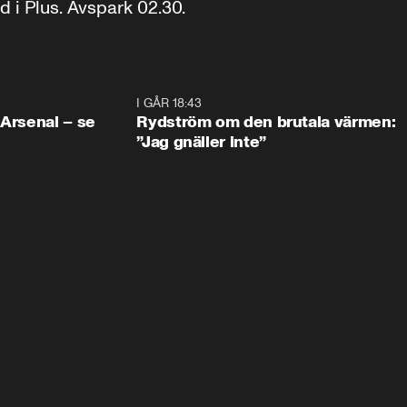
i Plus. Avspark 02.30.
1:30
I GÅR 18:43
0:4
 Arsenal – se
Rydström om den brutala värmen:
”Jag gnäller inte”