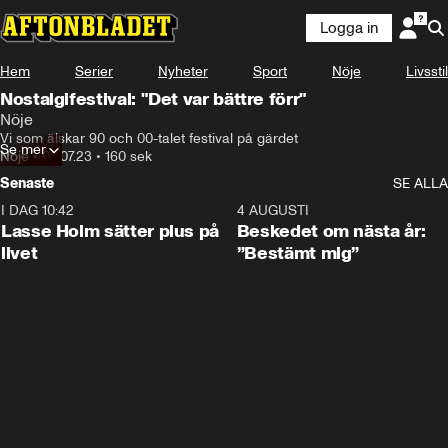
Logga in
Hem
Serier
Nyheter
Sport
Nöje
Livsstil
Nostalgifestival: "Det var bättre förr"
Nöje
Vi som älskar 90 och 00-talet festival på gärdet
Se mer
Nöje
•
08.07.23
•
160 sek
Senaste
SE ALLA
I DAG 10:42
1:04
4 AUGUSTI
Lasse Holm sätter plus på
Beskedet om nästa år:
livet
”Bestämt mig”