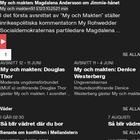
My och makten: Magdalena Andersson om Jimmie-hånet
My och makten
S1 E1
23.10.25
21 min
I det första avsnittet av ”My och Makten” ställer 
inrikespolitiska kommentatorn My Rohwedder 
Socialdemokraternas partiledare Magdalena 
Andersson till svars.
1
SE ALLA
AVSNITT 12
•
11 JUNI
26:27
AVSNITT 11
•
4 JUNI
2
My och makten: Douglas
My och makten: Denice
Thor
Westerberg
Moderata ungdomsförbundet 
Ungsvenskarnas 
(MUF:s) ordförande Douglas Thor 
förbundsordförande Denice 
gästar My och makten. I avsnittet 
Westerberg gästar My och makten.
diskuteras tonårsutvisningarna och 
avsnittet diskuteras migrationsfrå
hur Moderaterna ska locka väljare till 
och hur SD ska locka kvinnliga 
Väder
SE ALLA
valet i höst. 
väljare. 
I GÅR 02:30
1:06
7 AUGUSTI
Så blir vädret där du bor
Så blir vädr
Senaste om konflikten i Mellanöstern
SE ALLA