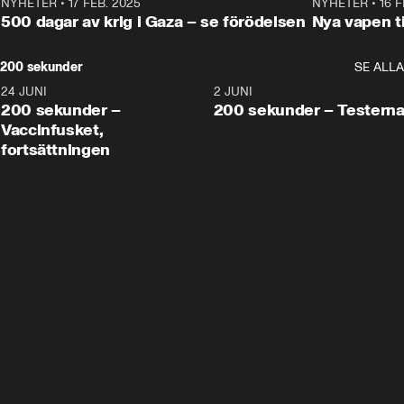
NYHETER
•
17 FEB. 2025
0:45
NYHETER
•
16 F
500 dagar av krig i Gaza – se förödelsen
Nya vapen ti
200 sekunder
SE ALLA
24 JUNI
5:00
2 JUNI
200 sekunder –
200 sekunder – Testern
Vaccinfusket,
fortsättningen