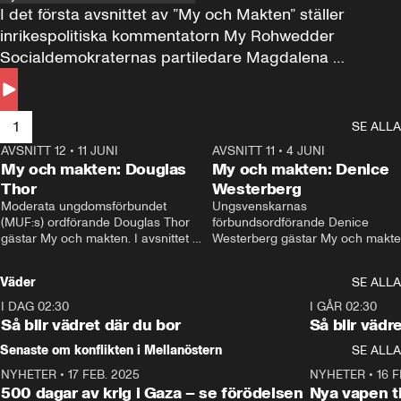
I det första avsnittet av ”My och Makten” ställer 
inrikespolitiska kommentatorn My Rohwedder 
Socialdemokraternas partiledare Magdalena 
Andersson till svars.
1
SE ALLA
AVSNITT 12
•
11 JUNI
26:27
AVSNITT 11
•
4 JUNI
2
My och makten: Douglas
My och makten: Denice
Thor
Westerberg
Moderata ungdomsförbundet 
Ungsvenskarnas 
(MUF:s) ordförande Douglas Thor 
förbundsordförande Denice 
gästar My och makten. I avsnittet 
Westerberg gästar My och makten.
diskuteras tonårsutvisningarna och 
avsnittet diskuteras migrationsfrå
hur Moderaterna ska locka väljare till 
och hur SD ska locka kvinnliga 
Väder
SE ALLA
valet i höst. 
väljare. 
I DAG 02:30
1:06
I GÅR 02:30
Så blir vädret där du bor
Så blir vädr
Senaste om konflikten i Mellanöstern
SE ALLA
NYHETER
•
17 FEB. 2025
0:45
NYHETER
•
16 F
500 dagar av krig i Gaza – se förödelsen
Nya vapen ti