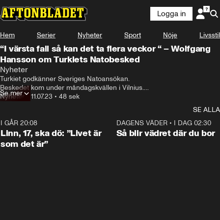
Logga in
Hem
Serier
Nyheter
Sport
Nöje
Livsstil
“I värsta fall så kan det ta flera veckor “ – Wolfgang
Hansson om Turkiets Natobesked
Nyheter
Turkiet godkänner Sveriges Natoansökan.

Beskedet kom under måndagskvällen i Vilnius.

Se mer
Nyheter
•
11.07.23
•
48 sek
Hör Aftonbladets utrikespolitiska kommentator Wolfgang Hansson om 
SE ALLA
vad som händer näst.
I GÅR 20:08
4:38
DAGENS VÄDER
•
I DAG 02:30
Linn, 17, ska dö: ”Livet är
Så blir vädret där du bor
som det är”