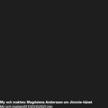
My och makten: Magdalena Andersson om Jimmie-hånet
My och makten
S1 E1
23.10.25
21 min