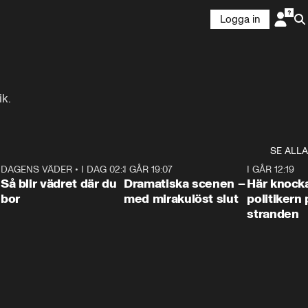
Logga in
ik.
SE ALLA
7
DAGENS VÄDER
•
I DAG 02:30
1:06
I GÅR 19:07
0:42
I GÅR 12:19
Så blir vädret där du
Dramatiska scenen –
Här knock
bor
med mirakulöst slut
politikern 
stranden