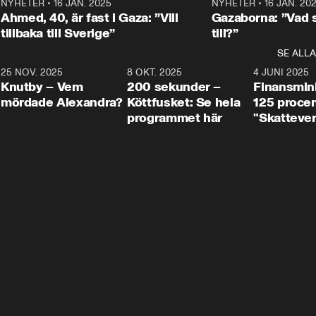
Centerpartiets
2
NYHETER
•
16 JAN. 2025
1:01
NYHETER
•
16 JAN. 20
Thand Ring till
Ahmed, 40, är fast i Gaza: ”Vill
Gazaborna: ”Vad s
tillbaka till Sverige”
till?”
SE ALLA
3
25 NOV. 2025
31:05
8 OKT. 2025
4:29
4 JUNI 2025
Knutby – Vem
200 sekunder –
Finansmin
mördade Alexandra?
Köttfusket: Se hela
125 procent
programmet här
"Skattever
viktig uppg