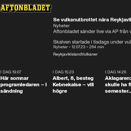
Se vulkanutbrottet nära Reykjavi
Nyheter
Aftonbladet sänder live via AP från 
Skalven startade i tisdags under vul
Nyheter
•
12.07.23
•
284 min
Reykjavik
Island
Vulkaner
I DAG 19:07
0:45
I DAG 15:23
0:54
I DAG 14:26
Här somnar
Albert, 8, besteg
Åklagaren
programledaren – i
Kebnekaise – vill
skulle ha f
sändning
högre
semester
tillsamma