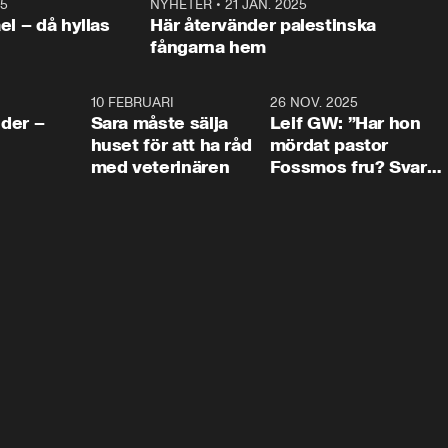
25
1:22
NYHETER
•
21 JAN. 2025
0:5
ael – då hyllas
Här återvänder palestinska
fångarna hem
4:24
10 FEBRUARI
4:13
26 NOV. 2025
8:1
der –
Sara måste sälja
Leif GW: ”Har hon
huset för att ha råd
mördat pastor
med veterinären
Fossmos fru? Svar
nej.”