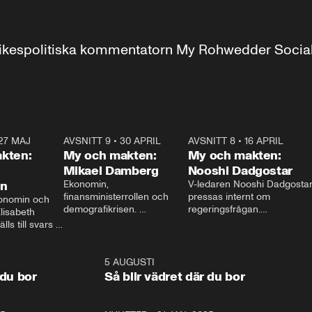
r inrikespolitiska kommentatorn My Rohwedder Soci
27 MAJ
3:51
AVSNITT 9
•
30 APRIL
24:00
AVSNITT 8
•
16 APRIL
25:1
kten:
My och makten:
My och makten:
Mikael Damberg
Nooshi Dadgostar
on
Ekonomin, 
V-ledaren Nooshi Dadgostar
finansministerrollen och 
pressas internt om 
onomin och 
demografikrisen. 
regeringsfrågan.

lisabeth 
Oppositionen ställs till svars 
I Aftonbladets 
ls till svars 
när Socialdemokraternas 
partiledarutfrågning ”My 
stern gästar 
Mikael Damberg gästar My 
och Makten” sätter hon ner 
My och Makten. 
och Makten. 
foten mot kritikerna:

1:06
5 AUGUSTI
1:0
– Vi ställer upp i val. Ska vi 
 du bor
Så blir vädret där du bor
vara med så sitter vi förstås 