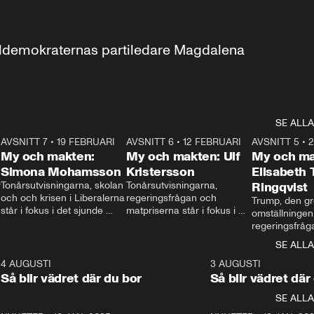
aldemokraternas partiledare Magdalena 
SE ALLA
7
AVSNITT 7
•
19 FEBRUARI
24:30
AVSNITT 6
•
12 FEBRUARI
27:30
AVSNITT 5
•
My och makten:
My och makten: Ulf
My och ma
Simona Mohamsson
Kristersson
Elisabeth
 
Tonårsutvisningarna, skolan 
Tonårsutvisningarna, 
Ringqvist
och och krisen i Liberalerna 
regeringsfrågan och 
Trump, den gr
står i fokus i det sjunde 
matpriserna står i fokus i 
omställningen
avsnittet av ”My och 
det sjätte avsnittet av ”My 
regeringsfråga
makten”. Se när 
och makten”. Se när 
centrum i det 
SE ALLA
Aftonbladets inrikespolitiska 
Aftonbladets inrikespolitiska 
avsnittet av ”
kommentator My 
kommentator My 
6
4 AUGUSTI
1:06
3 AUGUSTI
Makten”. Se nä
Rohwedder ställer 
Rohwedder ställer 
Så blir vädret där du bor
Så blir vädret där
Aftonbladets in
utbildnings- och 
statsminister Ulf Kristersson 
kommentator 
SE ALLA
integrationsminister Simona 
till svars.
Rohwedder stäl
Mohamsson till svars.