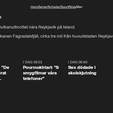
Hem
Serier
Nyheter
Sport
Nöje
Mer
Livsstil
k
vulkanutbrottet nära Reykjavik på Island.

kanen Fagradalsfjäll, cirka tre mil från huvudstaden Reykjav
1:54
I DAG 09:53
1:36
I DAG 06:40
0:4
: ”De
Pourmokhtari: ”S
Sex dödade i
irat
smygfilmar våra
skolskjutning
telefoner”
ns”