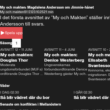
My och makten: Magdalena Andersson om Jimmie-hånet
My och makten
S1 E1
23.10.25
21 min
I det första avsnittet av ”My och Makten” ställe
Andersson till svars.
Spela upp
1
Säsong
AVSNITT 12
•
11 JUNI
26:27
AVSNITT 11
•
4 JUNI
23:40
AVSNITT 10
•
My och makten:
My och makten:
My och ma
Douglas Thor
Denice Westerberg
Elisabeth
Moderata 
Ungsvenskarnas 
Svantess
ungdomsförbundet (MUF:s) 
förbundsordförande Denice 
Kvinnorna, ek
ordförande Douglas Thor 
Westerberg gästar My och 
migrationen. E
gästar My och makten. I 
makten. I avsnittet 
Svantesson stäl
avsnittet diskuteras 
diskuteras migrationsfrågan 
när finansmini
Väder
tonårsutvisningarna och hur 
och hur SD ska locka 
Moderaterna ska locka 
kvinnliga väljare. 
I DAG 02:30
1:06
I GÅR 02:30
väljare till valet i höst. 
Så blir vädret där du bor
Så blir vädret där
Senaste om konflikten i Mellanöstern