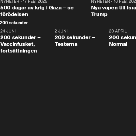
NYHETER
•
17 FEB. 2025
0:45
NYHETER
•
16 FEB. 20
500 dagar av krig i Gaza – se
Nya vapen till Isr
förödelsen
Trump
200 sekunder
24 JUNI
5:00
2 JUNI
4:23
20 APRIL
200 sekunder –
200 sekunder –
200 sekun
Vaccinfusket,
Testerna
Normal
fortsättningen