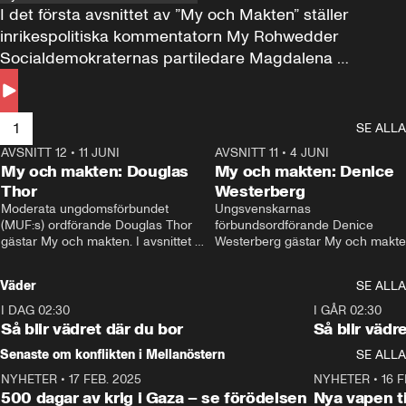
I det första avsnittet av ”My och Makten” ställer 
inrikespolitiska kommentatorn My Rohwedder 
Socialdemokraternas partiledare Magdalena 
Andersson till svars.
1
SE ALLA
AVSNITT 12
•
11 JUNI
26:27
AVSNITT 11
•
4 JUNI
2
My och makten: Douglas
My och makten: Denice
Thor
Westerberg
Moderata ungdomsförbundet 
Ungsvenskarnas 
(MUF:s) ordförande Douglas Thor 
förbundsordförande Denice 
gästar My och makten. I avsnittet 
Westerberg gästar My och makten.
diskuteras tonårsutvisningarna och 
avsnittet diskuteras migrationsfrå
hur Moderaterna ska locka väljare till 
och hur SD ska locka kvinnliga 
Väder
SE ALLA
valet i höst. 
väljare. 
I DAG 02:30
1:06
I GÅR 02:30
Så blir vädret där du bor
Så blir vädr
Senaste om konflikten i Mellanöstern
SE ALLA
NYHETER
•
17 FEB. 2025
0:45
NYHETER
•
16 F
500 dagar av krig i Gaza – se förödelsen
Nya vapen ti