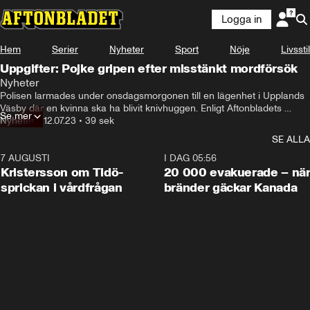
Logga in
Hem
Serier
Nyheter
Sport
Nöje
Livsstil
Uppgifter: Pojke gripen efter misstänkt mordförsök
Nyheter
Polisen larmades under onsdagsmorgonen till en lägenhet i Upplands 
Väsby där en kvinna ska ha blivit knivhuggen. Enligt Aftonbladets 
Se mer
uppgifter har en minderårig pojke gripits.
Nyheter
•
12.07.23
•
39 sek
SE ALLA
7 AUGUSTI
0:42
I DAG 05:56
Kristersson om Tidö-
20 000 evakuerade – nä
sprickan i vårdfrågan
bränder gäckar Kanada