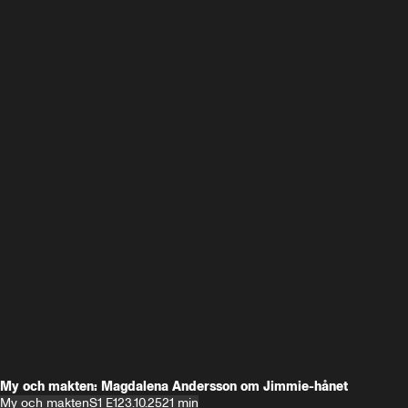
My och makten: Magdalena Andersson om Jimmie-hånet
My och makten
S1 E1
23.10.25
21 min