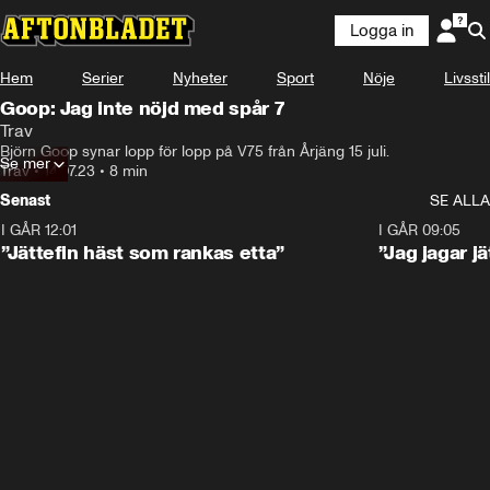
Logga in
Hem
Serier
Nyheter
Sport
Nöje
Livsstil
Goop: Jag inte nöjd med spår 7
Trav
Björn Goop synar lopp för lopp på V75 från Årjäng 15 juli.
Se mer
Trav
•
14.07.23
•
8 min
Senast
SE ALLA
I GÅR 12:01
5:16
I GÅR 09:05
”Jättefin häst som rankas etta”
”Jag jagar j