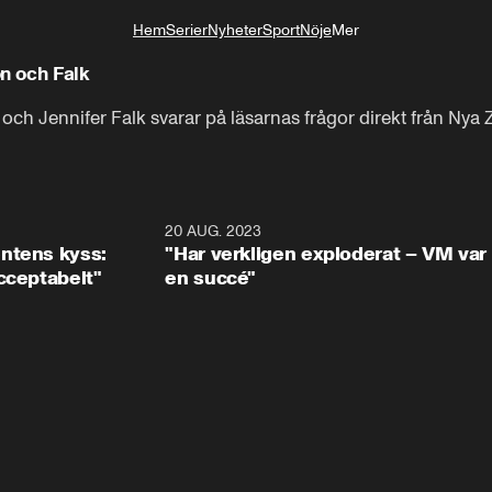
Hem
Serier
Nyheter
Sport
Nöje
Mer
Livsstil
n och Falk
ch Jennifer Falk svarar på läsarnas frågor direkt från Nya 
0:28
20 AUG. 2023
10:3
ntens kyss:
"Har verkligen exploderat – VM var
cceptabelt"
en succé"