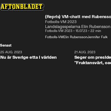
(Repris) VM-chatt med Rubensso
Fotbolls-VM 2023
Landslagsspelarna Elin Rubensson o
Fotbolls-VM 2023
•
15.07.23
•
22 min
Fotbolls-VM
Elin Rubensson
Jennifer Falk
Senast
25 AUG. 2023
1:01
21 AUG. 2023
Nu är Sverige etta i världen
Seger om preside
"Fruktansvärt, oa