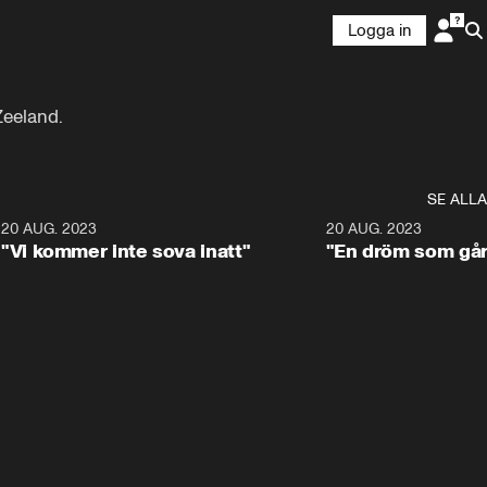
Logga in
Zeeland.
SE ALLA
7
20 AUG. 2023
0:48
20 AUG. 2023
"Vi kommer inte sova inatt"
"En dröm som går 