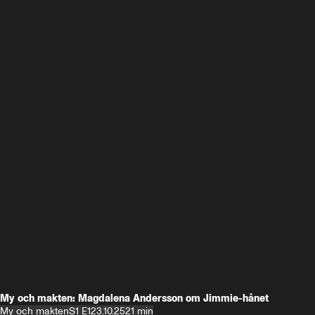
My och makten: Magdalena Andersson om Jimmie-hånet
My och makten
S1 E1
23.10.25
21 min