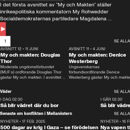
I det första avsnittet av ”My och Makten” ställer 
inrikespolitiska kommentatorn My Rohwedder 
Socialdemokraternas partiledare Magdalena 
Andersson till svars.
1
SE ALLA
AVSNITT 12
•
11 JUNI
26:27
AVSNITT 11
•
4 JUNI
2
My och makten: Douglas
My och makten: Denice
Thor
Westerberg
Moderata ungdomsförbundet 
Ungsvenskarnas 
(MUF:s) ordförande Douglas Thor 
förbundsordförande Denice 
gästar My och makten. I avsnittet 
Westerberg gästar My och makten.
diskuteras tonårsutvisningarna och 
avsnittet diskuteras migrationsfrå
hur Moderaterna ska locka väljare till 
och hur SD ska locka kvinnliga 
Väder
SE ALLA
valet i höst. 
väljare. 
I DAG 02:30
1:06
I GÅR 02:30
Så blir vädret där du bor
Så blir vädr
Senaste om konflikten i Mellanöstern
SE ALLA
NYHETER
•
17 FEB. 2025
0:45
NYHETER
•
16 F
500 dagar av krig i Gaza – se förödelsen
Nya vapen ti