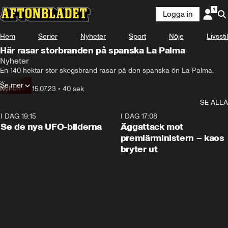
Logga in
Hem
Serier
Nyheter
Sport
Nöje
Livsstil
Här rasar storbranden på spanska La Palma
Nyheter
En 140 hektar stor skogsbrand rasar

En 140 hektar stor skogsbrand rasar på den spanska ön La Palma. 

 på den spanska ön La Palma.
Se mer
500 personer har hittills tvingats lämna sina hem och elva bostäder 
Nyheter
•
15.07.23
•
40 sek
har brunnit ner.
SE ALLA
I DAG 19:15
0:36
I DAG 17:08
Se de nya UFO-bilderna
Äggattack mot
premiärministern – kaos
bryter ut