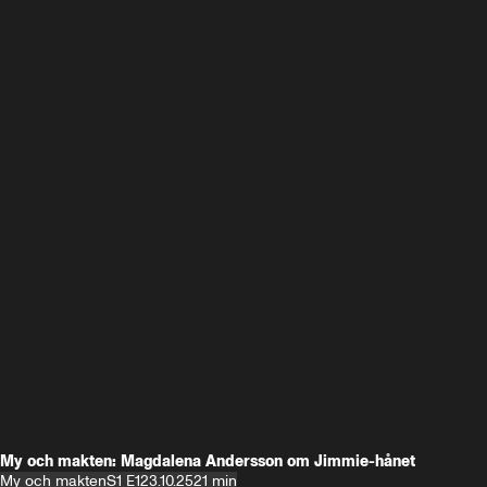
My och makten: Magdalena Andersson om Jimmie-hånet
My och makten
S1 E1
23.10.25
21 min