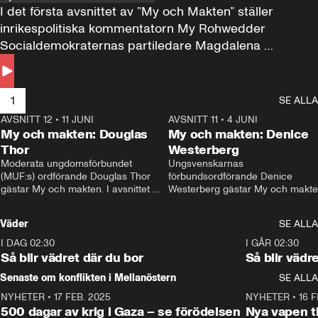
I det första avsnittet av ”My och Makten” ställer 
inrikespolitiska kommentatorn My Rohwedder 
Socialdemokraternas partiledare Magdalena 
Andersson till svars.
1
SE ALLA
AVSNITT 12
•
11 JUNI
26:27
AVSNITT 11
•
4 JUNI
2
My och makten: Douglas
My och makten: Denice
Thor
Westerberg
Moderata ungdomsförbundet 
Ungsvenskarnas 
(MUF:s) ordförande Douglas Thor 
förbundsordförande Denice 
gästar My och makten. I avsnittet 
Westerberg gästar My och makten.
diskuteras tonårsutvisningarna och 
avsnittet diskuteras migrationsfrå
hur Moderaterna ska locka väljare till 
och hur SD ska locka kvinnliga 
Väder
SE ALLA
valet i höst. 
väljare. 
I DAG 02:30
1:06
I GÅR 02:30
Så blir vädret där du bor
Så blir vädr
Senaste om konflikten i Mellanöstern
SE ALLA
NYHETER
•
17 FEB. 2025
0:45
NYHETER
•
16 F
500 dagar av krig i Gaza – se förödelsen
Nya vapen ti