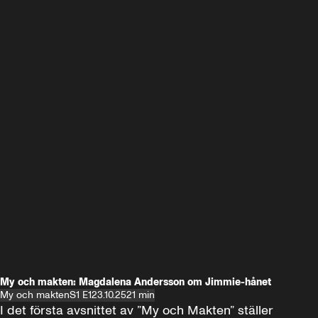
My och makten: Magdalena Andersson om Jimmie-hånet
My och makten
S1 E1
23.10.25
21 min
I det första avsnittet av ”My och Makten” ställer 