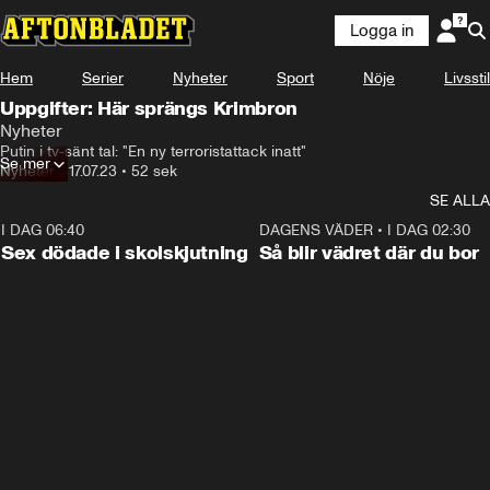
Logga in
Hem
Serier
Nyheter
Sport
Nöje
Livsstil
Uppgifter: Här sprängs Krimbron
Nyheter
Putin i tv-sänt tal: "En ny terroristattack inatt"
Se mer
Nyheter
•
17.07.23
•
52 sek
SE ALLA
I DAG 06:40
0:47
DAGENS VÄDER
•
I DAG 02:30
Sex dödade i skolskjutning
Så blir vädret där du bor