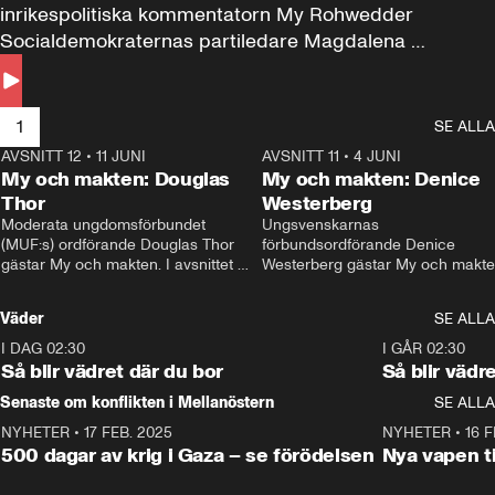
inrikespolitiska kommentatorn My Rohwedder 
Socialdemokraternas partiledare Magdalena 
Andersson till svars.
1
SE ALLA
AVSNITT 12
•
11 JUNI
26:27
AVSNITT 11
•
4 JUNI
2
My och makten: Douglas
My och makten: Denice
Thor
Westerberg
Moderata ungdomsförbundet 
Ungsvenskarnas 
(MUF:s) ordförande Douglas Thor 
förbundsordförande Denice 
gästar My och makten. I avsnittet 
Westerberg gästar My och makten.
diskuteras tonårsutvisningarna och 
avsnittet diskuteras migrationsfrå
hur Moderaterna ska locka väljare till 
och hur SD ska locka kvinnliga 
Väder
SE ALLA
valet i höst. 
väljare. 
I DAG 02:30
1:06
I GÅR 02:30
Så blir vädret där du bor
Så blir vädr
Senaste om konflikten i Mellanöstern
SE ALLA
NYHETER
•
17 FEB. 2025
0:45
NYHETER
•
16 F
500 dagar av krig i Gaza – se förödelsen
Nya vapen ti