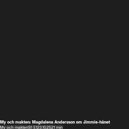
My och makten: Magdalena Andersson om Jimmie-hånet
My och makten
S1 E1
23.10.25
21 min