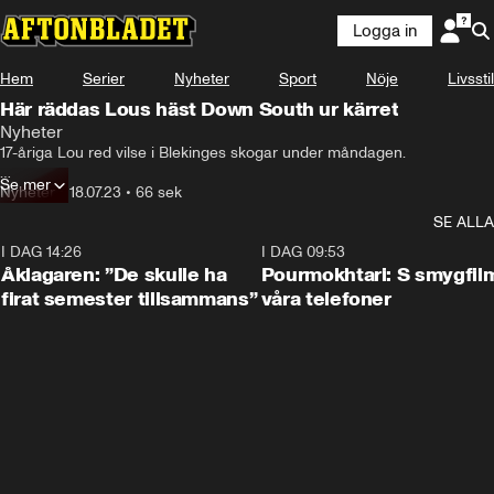
Logga in
Hem
Serier
Nyheter
Sport
Nöje
Livsstil
Här räddas Lous häst Down South ur kärret
Nyheter
17-åriga Lou red vilse i Blekinges skogar under måndagen. 

Se mer
Då fick hon och hennes häst, Down South, en livshotande 
Nyheter
•
18.07.23
•
66 sek
överraskning.
SE ALLA
I DAG 14:26
1:54
I DAG 09:53
Åklagaren: ”De skulle ha
Pourmokhtari: S smygfil
firat semester tillsammans”
våra telefoner