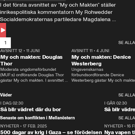
I det första avsnittet av ”My och Makten” ställer 
inrikespolitiska kommentatorn My Rohwedder 
Socialdemokraternas partiledare Magdalena 
Andersson till svars.
1
SE ALLA
AVSNITT 12
•
11 JUNI
26:27
AVSNITT 11
•
4 JUNI
2
My och makten: Douglas
My och makten: Denice
Thor
Westerberg
Moderata ungdomsförbundet 
Ungsvenskarnas 
(MUF:s) ordförande Douglas Thor 
förbundsordförande Denice 
gästar My och makten. I avsnittet 
Westerberg gästar My och makten.
diskuteras tonårsutvisningarna och 
avsnittet diskuteras migrationsfrå
hur Moderaterna ska locka väljare till 
och hur SD ska locka kvinnliga 
Väder
SE ALLA
valet i höst. 
väljare. 
I DAG 02:30
1:06
I GÅR 02:30
Så blir vädret där du bor
Så blir vädr
Senaste om konflikten i Mellanöstern
SE ALLA
NYHETER
•
17 FEB. 2025
0:45
NYHETER
•
16 F
500 dagar av krig i Gaza – se förödelsen
Nya vapen ti