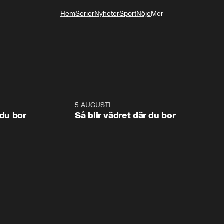
Hem
Serier
Nyheter
Sport
Nöje
Mer
Livsstil
1:06
5 AUGUSTI
1:0
 du bor
Så blir vädret där du bor