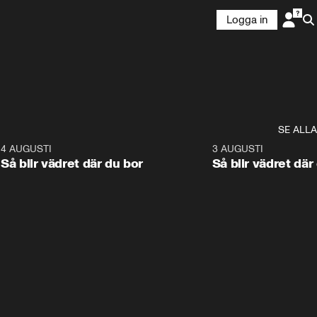
Logga in
SE ALLA
6
4 AUGUSTI
1:06
3 AUGUSTI
Så blir vädret där du bor
Så blir vädret där