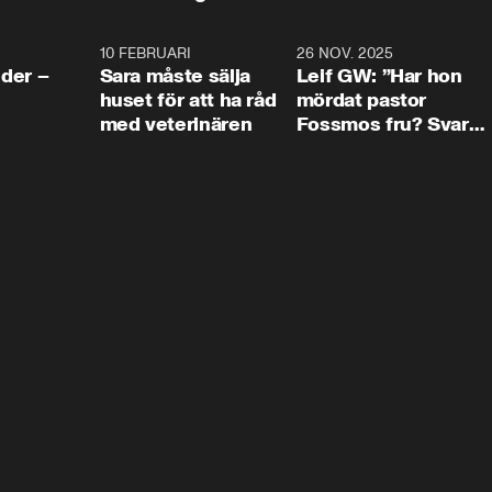
4:24
10 FEBRUARI
4:13
26 NOV. 2025
8:1
der –
Sara måste sälja
Leif GW: ”Har hon
huset för att ha råd
mördat pastor
med veterinären
Fossmos fru? Svar
nej.”