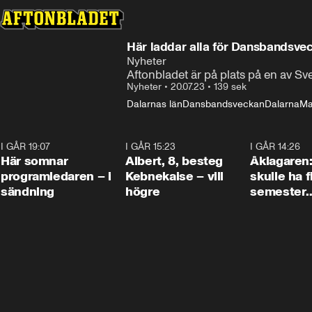
Här laddar alla för Dansbandsveck
Nyheter
Aftonbladet är på plats på en av Sv
Nyheter
•
20.07.23
•
139 sek
Dalarnas län
Dansbandsveckan
Dalarna
Ma
I GÅR 19:07
0:45
I GÅR 15:23
0:54
I GÅR 14:26
Här somnar
Albert, 8, besteg
Åklagaren
programledaren – i
Kebnekaise – vill
skulle ha f
sändning
högre
semester
tillsamma