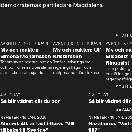
aldemokraternas partiledare Magdalena 
SE ALLA
7
AVSNITT 7
•
19 FEBRUARI
24:30
AVSNITT 6
•
12 FEBRUARI
27:30
AVSNITT 5
•
My och makten:
My och makten: Ulf
My och ma
Simona Mohamsson
Kristersson
Elisabeth
 
Tonårsutvisningarna, skolan 
Tonårsutvisningarna, 
Ringqvist
och och krisen i Liberalerna 
regeringsfrågan och 
Trump, den gr
står i fokus i det sjunde 
matpriserna står i fokus i 
omställningen
avsnittet av ”My och 
det sjätte avsnittet av ”My 
regeringsfråga
makten”. Se när 
och makten”. Se när 
centrum i det 
SE ALLA
Aftonbladets inrikespolitiska 
Aftonbladets inrikespolitiska 
avsnittet av ”
kommentator My 
kommentator My 
6
4 AUGUSTI
1:06
3 AUGUSTI
Makten”. Se nä
Rohwedder ställer 
Rohwedder ställer 
Så blir vädret där du bor
Så blir vädret där
Aftonbladets in
utbildnings- och 
statsminister Ulf Kristersson 
kommentator 
SE ALLA
integrationsminister Simona 
till svars.
Rohwedder stäl
Mohamsson till svars.
Centerpartiets
2
NYHETER
•
16 JAN. 2025
1:01
NYHETER
•
16 JAN. 20
Thand Ring till
Ahmed, 40, är fast i Gaza: ”Vill
Gazaborna: ”Vad s
tillbaka till Sverige”
till?”