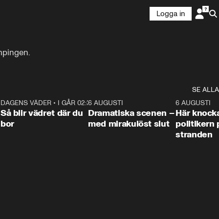
Logga in
ampingen.
SE ALLA
7
DAGENS VÄDER
•
I GÅR 02:30
1:06
6 AUGUSTI
0:42
6 AUGUSTI
Så blir vädret där du
Dramatiska scenen –
Här knock
bor
med mirakulöst slut
politikern 
stranden