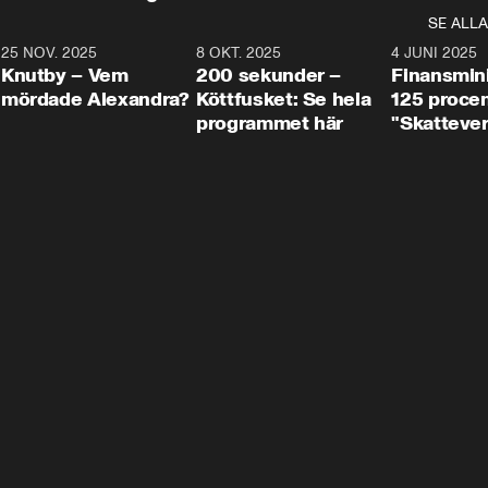
SE ALLA
3
25 NOV. 2025
31:05
8 OKT. 2025
4:29
4 JUNI 2025
Knutby – Vem
200 sekunder –
Finansmin
mördade Alexandra?
Köttfusket: Se hela
125 procent
programmet här
"Skattever
viktig uppg