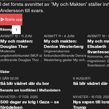
I det första avsnittet av ”My och Makten” ställe
Andersson till svars.
Spela upp
1
Säsong
AVSNITT 12
•
11 JUNI
26:27
AVSNITT 11
•
4 JUNI
23:40
AVSNITT 10
•
My och makten:
My och makten:
My och ma
Douglas Thor
Denice Westerberg
Elisabeth
Moderata 
Ungsvenskarnas 
Svantess
ungdomsförbundet (MUF:s) 
förbundsordförande Denice 
Kvinnorna, ek
ordförande Douglas Thor 
Westerberg gästar My och 
migrationen. E
gästar My och makten. I 
makten. I avsnittet 
Svantesson stäl
avsnittet diskuteras 
diskuteras migrationsfrågan 
när finansmini
Väder
tonårsutvisningarna och hur 
och hur SD ska locka 
Moderaterna ska locka 
kvinnliga väljare. 
I GÅR 02:30
1:06
6 AUGUSTI
väljare till valet i höst. 
Så blir vädret där du bor
Så blir vädret där
Senaste om konflikten i Mellanöstern
NYHETER
•
17 FEB. 2025
0:45
NYHETER
•
16 FEB. 20
500 dagar av krig i Gaza – se
Nya vapen till Isr
förödelsen
Trump