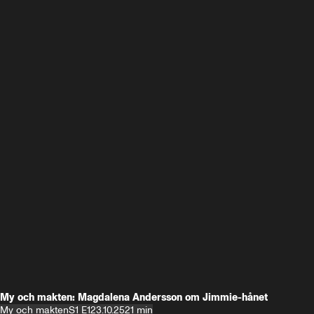
My och makten: Magdalena Andersson om Jimmie-hånet
My och makten
S1 E1
23.10.25
21 min