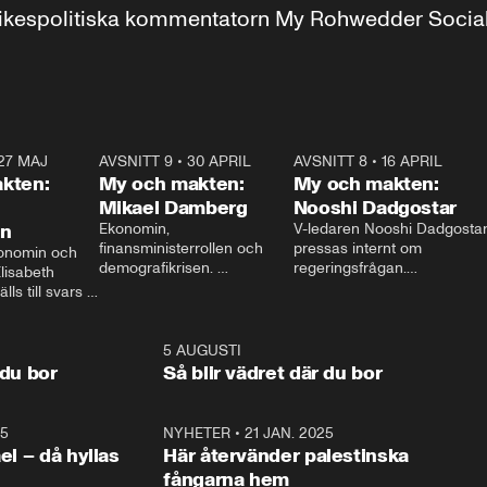
r inrikespolitiska kommentatorn My Rohwedder Soci
27 MAJ
3:51
AVSNITT 9
•
30 APRIL
24:00
AVSNITT 8
•
16 APRIL
25:1
kten:
My och makten:
My och makten:
Mikael Damberg
Nooshi Dadgostar
on
Ekonomin, 
V-ledaren Nooshi Dadgostar
finansministerrollen och 
pressas internt om 
onomin och 
demografikrisen. 
regeringsfrågan.

lisabeth 
Oppositionen ställs till svars 
I Aftonbladets 
ls till svars 
när Socialdemokraternas 
partiledarutfrågning ”My 
stern gästar 
Mikael Damberg gästar My 
och Makten” sätter hon ner 
My och Makten. 
och Makten. 
foten mot kritikerna:

1:06
5 AUGUSTI
1:0
– Vi ställer upp i val. Ska vi 
 du bor
Så blir vädret där du bor
vara med så sitter vi förstås 
25
1:22
NYHETER
•
21 JAN. 2025
0:5
ael – då hyllas
Här återvänder palestinska
fångarna hem