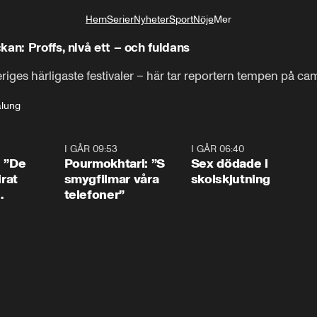
Hem
Serier
Nyheter
Sport
Nöje
Mer
Livsstil
an: Proffs, nivå ett – och fuldans
eriges härligaste festivaler – här tar reportern tempen på c
lung
1:54
I GÅR 09:53
1:36
I GÅR 06:40
0:4
: ”De
Pourmokhtari: ”S
Sex dödade i
irat
smygfilmar våra
skolskjutning
telefoner”
ns”