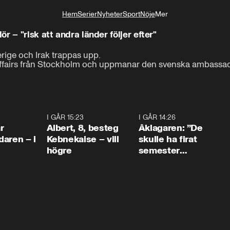
Hem
Serier
Nyheter
Sport
Nöje
Mer
Livsstil
 – "risk att andra länder följer efter"
ige och Irak trappas upp.

'affairs från Stockholm och uppmanar den svenska ambassadö
0:45
I GÅR 15:23
0:54
I GÅR 14:26
1:5
r
Albert, 8, besteg
Åklagaren: ”De
aren – i
Kebnekaise – vill
skulle ha firat
högre
semester
tillsammans”