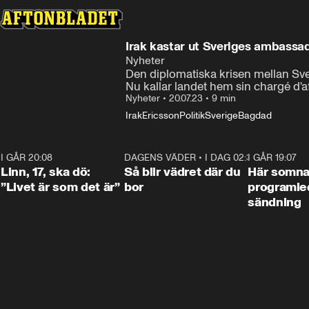
Irak kastar ut Sveriges ambassadör
Nyheter
Den diplomatiska krisen mellan Sver
Nu kallar landet hem sin chargé d
Nyheter
•
20.07.23
•
9 min
Irak
Ericsson
Politik
Sverige
Bagdad
I GÅR 20:08
4:36
DAGENS VÄDER
•
I DAG 02:30
1:06
I GÅR 19:07
Linn, 17, ska dö:
Så blir vädret där du
Här somna
”Livet är som det är”
bor
programled
sändning