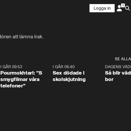
Logga in
ren att lämna Irak.
SE ALLA
4
I GÅR 09:53
1:36
I GÅR 06:40
0:47
DAGENS VÄD
Pourmokhtari: ”S
Sex dödade i
Så blir väd
smygfilmar våra
skolskjutning
bor
telefoner”