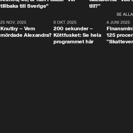
tillbaka till Sverige”
till?”
SE ALLA
3
25 NOV. 2025
31:05
8 OKT. 2025
4:29
4 JUNI 2025
Knutby – Vem
200 sekunder –
Finansmin
mördade Alexandra?
Köttfusket: Se hela
125 procent
programmet här
"Skattever
viktig uppg