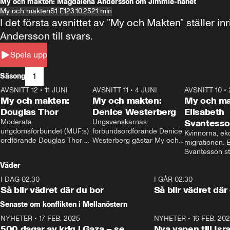
My och makten: Magdalena Andersson om Jimmie-hånet
My och makten
S1 E1
23.10.25
21 min
I det första avsnittet av ”My och Makten” ställe
Andersson till svars.
Spela upp
1
Säsong
AVSNITT 12
•
11 JUNI
26:27
AVSNITT 11
•
4 JUNI
23:40
AVSNITT 10
•
My och makten:
My och makten:
My och ma
Douglas Thor
Denice Westerberg
Elisabeth
Moderata 
Ungsvenskarnas 
Svantess
ungdomsförbundet (MUF:s) 
förbundsordförande Denice 
Kvinnorna, ek
ordförande Douglas Thor 
Westerberg gästar My och 
migrationen. E
gästar My och makten. I 
makten. I avsnittet 
Svantesson stäl
avsnittet diskuteras 
diskuteras migrationsfrågan 
när finansmini
Väder
tonårsutvisningarna och hur 
och hur SD ska locka 
Moderaterna ska locka 
kvinnliga väljare. 
I DAG 02:30
1:06
I GÅR 02:30
väljare till valet i höst. 
Så blir vädret där du bor
Så blir vädret där
Senaste om konflikten i Mellanöstern
NYHETER
•
17 FEB. 2025
0:45
NYHETER
•
16 FEB. 20
500 dagar av krig i Gaza – se
Nya vapen till Isr