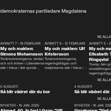
aldemokraternas partiledare Magdalena 
SE ALLA
7
AVSNITT 7
•
19 FEBRUARI
24:30
AVSNITT 6
•
12 FEBRUARI
27:30
AVSNITT 5
•
My och makten:
My och makten: Ulf
My och ma
Simona Mohamsson
Kristersson
Elisabeth
 
Tonårsutvisningarna, skolan 
Tonårsutvisningarna, 
Ringqvist
och och krisen i Liberalerna 
regeringsfrågan och 
Trump, den gr
står i fokus i det sjunde 
matpriserna står i fokus i 
omställningen
avsnittet av ”My och 
det sjätte avsnittet av ”My 
regeringsfråga
makten”. Se när 
och makten”. Se när 
centrum i det 
SE ALLA
Aftonbladets inrikespolitiska 
Aftonbladets inrikespolitiska 
avsnittet av ”
kommentator My 
kommentator My 
6
5 AUGUSTI
1:06
4 AUGUSTI
Makten”. Se nä
Rohwedder ställer 
Rohwedder ställer 
Så blir vädret där du bor
Så blir vädret där
Aftonbladets in
utbildnings- och 
statsminister Ulf Kristersson 
kommentator 
SE ALLA
integrationsminister Simona 
till svars.
Rohwedder stäl
Mohamsson till svars.
Centerpartiets
2
NYHETER
•
16 JAN. 2025
1:01
NYHETER
•
16 JAN. 20
Thand Ring till
Ahmed, 40, är fast i Gaza: ”Vill
Gazaborna: ”Vad s