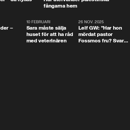
fångarna hem
4:24
10 FEBRUARI
4:13
26 NOV. 2025
8:1
der –
Sara måste sälja
Leif GW: ”Har hon
huset för att ha råd
mördat pastor
med veterinären
Fossmos fru? Svar
nej.”