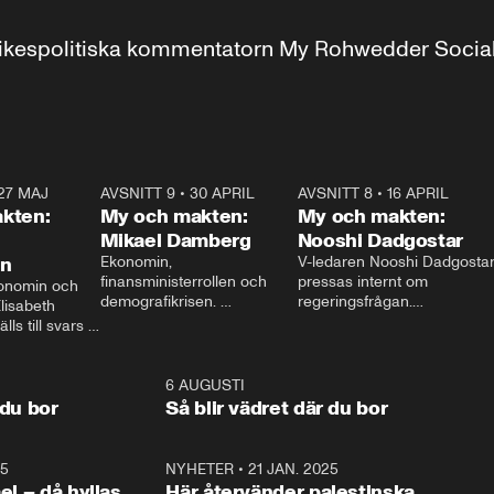
r inrikespolitiska kommentatorn My Rohwedder Soci
27 MAJ
3:51
AVSNITT 9
•
30 APRIL
24:00
AVSNITT 8
•
16 APRIL
25:1
kten:
My och makten:
My och makten:
Mikael Damberg
Nooshi Dadgostar
on
Ekonomin, 
V-ledaren Nooshi Dadgostar
finansministerrollen och 
pressas internt om 
onomin och 
demografikrisen. 
regeringsfrågan.

lisabeth 
Oppositionen ställs till svars 
I Aftonbladets 
ls till svars 
när Socialdemokraternas 
partiledarutfrågning ”My 
stern gästar 
Mikael Damberg gästar My 
och Makten” sätter hon ner 
My och Makten. 
och Makten. 
foten mot kritikerna:

1:06
6 AUGUSTI
1:0
– Vi ställer upp i val. Ska vi 
 du bor
Så blir vädret där du bor
vara med så sitter vi förstås 
25
1:22
NYHETER
•
21 JAN. 2025
0:5
ael – då hyllas
Här återvänder palestinska