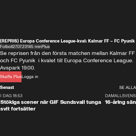
(REPRIS) Europa Conference League-kval: Kalmar FF – FC Pyunik
Fotboll
27.07.23
145 min
Plus
Se reprisen från den första matchen mellan Kalmar FF 
och FC Pyunik  i kvalet till Europa Conference League. 
Avspark 19.00.
Skaffa Plus
Logga in
Senast
SE ALLA
I DAG 18:53
1:44
DAMALLSVENS
Stökiga scener när GIF Sundsvall tunga
16-åring sä
svit fortsätter