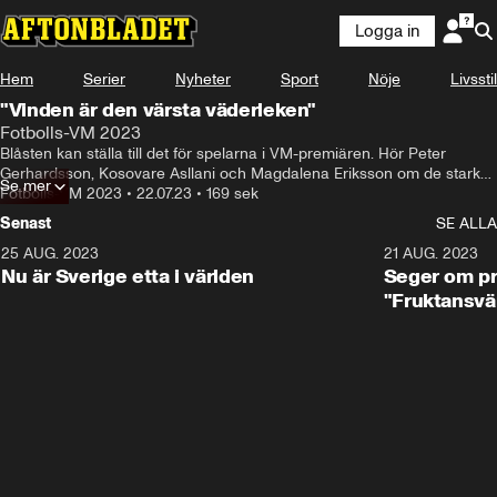
Logga in
Hem
Serier
Nyheter
Sport
Nöje
Livsstil
"Vinden är den värsta väderleken"
Fotbolls-VM 2023
Blåsten kan ställa till det för spelarna i VM-premiären. Hör Peter 
Gerhardsson, Kosovare Asllani och Magdalena Eriksson om de starka 
Se mer
vindarna här.
Fotbolls-VM 2023
•
22.07.23
•
169 sek
Senast
SE ALLA
25 AUG. 2023
1:01
21 AUG. 2023
Nu är Sverige etta i världen
Seger om pr
"Fruktansvä