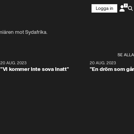
Logga in
miären mot Sydafrika.
SE ALLA
7
20 AUG. 2023
0:48
20 AUG. 2023
"Vi kommer inte sova inatt"
"En dröm som går 