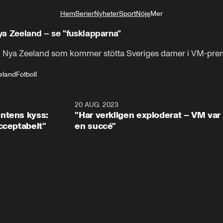
Hem
Serier
Nyheter
Sport
Nöje
Mer
Livsstil
ya Zeeland – se "fusklapparna"
n, Nya Zeeland som kommer stötta Sveriges damer i VM-pre
eland
Fotboll
0:28
20 AUG. 2023
10:3
ntens kyss:
"Har verkligen exploderat – VM var
cceptabelt"
en succé"