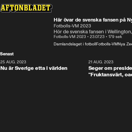
Här övar de svenska fansen på N
Fotbolls-VM 2023
Hör de svenska fansen i Wellingto
Fotbolls-VM 2023
•
23.07.23
•
179 sek
Damlandslaget i fotboll
Fotbolls-VM
Nya Ze
Senast
25 AUG. 2023
1:01
21 AUG. 2023
Nu är Sverige etta i världen
Seger om preside
"Fruktansvärt, oa