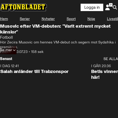
Logga in
Hem
Serier
Nyheter
Sport
Nöje
Livsstil
Musovic efter VM-debuten: "Varit extremt mycket
känslor"
Fotboll
Hör Zecira Musovic om hennes VM-debut och segern mot Sydafrika i 
premiären.
Se mer
Fotboll
•
23.07.23
•
158 sek
Senast
SE ALLA
I DAG 12:41
0:42
I GÅR 20:36
Salah anländer till Trabzonspor
Betis vinne
här!