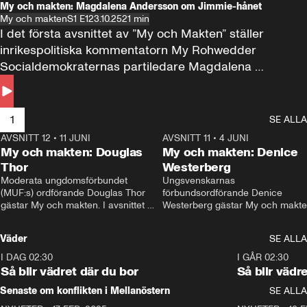
My och makten: Magdalena Andersson om Jimmie-hånet
My och makten
S1 E1
23.10.25
21 min
I det första avsnittet av ”My och Makten” ställer 
inrikespolitiska kommentatorn My Rohwedder 
Socialdemokraternas partiledare Magdalena 
Andersson till svars.
1
SE ALLA
AVSNITT 12
•
11 JUNI
26:27
AVSNITT 11
•
4 JUNI
2
My och makten: Douglas
My och makten: Denice
Thor
Westerberg
Moderata ungdomsförbundet 
Ungsvenskarnas 
(MUF:s) ordförande Douglas Thor 
förbundsordförande Denice 
gästar My och makten. I avsnittet 
Westerberg gästar My och makten.
diskuteras tonårsutvisningarna och 
avsnittet diskuteras migrationsfrå
hur Moderaterna ska locka väljare till 
och hur SD ska locka kvinnliga 
Väder
SE ALLA
valet i höst. 
väljare. 
I DAG 02:30
1:06
I GÅR 02:30
Så blir vädret där du bor
Så blir vädr
Senaste om konflikten i Mellanöstern
SE ALLA