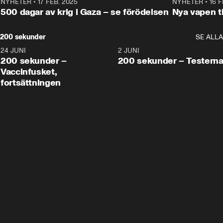
NYHETER
•
17 FEB. 2025
0:45
NYHETER
•
16 F
500 dagar av krig i Gaza – se förödelsen
Nya vapen ti
200 sekunder
SE ALLA
24 JUNI
5:00
2 JUNI
200 sekunder –
200 sekunder – Testern
Vaccinfusket,
fortsättningen