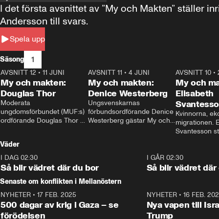
I det första avsnittet av ”My och Makten” ställe
Andersson till svars.
Spela upp
1
Säsong
AVSNITT 12
•
11 JUNI
26:27
AVSNITT 11
•
4 JUNI
23:40
AVSNITT 10
•
My och makten:
My och makten:
My och ma
Douglas Thor
Denice Westerberg
Elisabeth
Moderata 
Ungsvenskarnas 
Svantess
ungdomsförbundet (MUF:s) 
förbundsordförande Denice 
Kvinnorna, ek
ordförande Douglas Thor 
Westerberg gästar My och 
migrationen. E
gästar My och makten. I 
makten. I avsnittet 
Svantesson stäl
avsnittet diskuteras 
diskuteras migrationsfrågan 
när finansmini
Väder
tonårsutvisningarna och hur 
och hur SD ska locka 
Moderaterna ska locka 
kvinnliga väljare. 
I DAG 02:30
1:06
I GÅR 02:30
väljare till valet i höst. 
Så blir vädret där du bor
Så blir vädret där
Senaste om konflikten i Mellanöstern
NYHETER
•
17 FEB. 2025
0:45
NYHETER
•
16 FEB. 20
500 dagar av krig i Gaza – se
Nya vapen till Isr
förödelsen
Trump