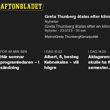
Greta Thunberg åtalas efter klim
Nyheter
Greta Thunberg åtalas efter en kli
Nyheter
•
23.07.23
•
30 sek
Malmö
Greta Thunberg
Klimatpolitik
FÖR 49 MIN SEN
0:45
I DAG 15:23
0:54
I DAG 14:26
Här somnar
Albert, 8, besteg
Åklagaren
programledaren – i
Kebnekaise – vill
skulle ha f
sändning
högre
semester
tillsamma