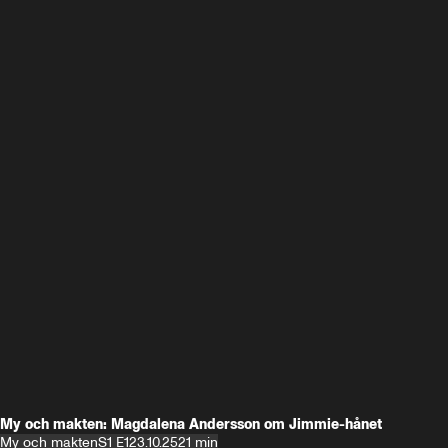
My och makten: Magdalena Andersson om Jimmie-hånet
My och makten
S1 E1
23.10.25
21 min