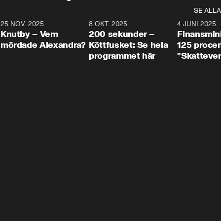
SE ALLA
3
25 NOV. 2025
31:05
8 OKT. 2025
4:29
4 JUNI 2025
Knutby – Vem
200 sekunder –
Finansmin
mördade Alexandra?
Köttfusket: Se hela
125 procent
programmet här
"Skattever
viktig uppg