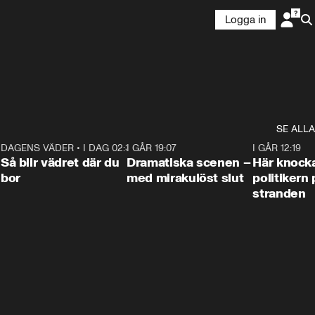
Logga in
SE ALLA
7
DAGENS VÄDER
•
I DAG 02:30
1:06
I GÅR 19:07
0:42
I GÅR 12:19
Så blir vädret där du
Dramatiska scenen –
Här knock
bor
med mirakulöst slut
politikern 
stranden