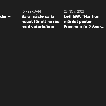
4:24
10 FEBRUARI
4:13
26 NOV. 2025
8:1
der –
Sara måste sälja
Leif GW: ”Har hon
huset för att ha råd
mördat pastor
med veterinären
Fossmos fru? Svar
nej.”