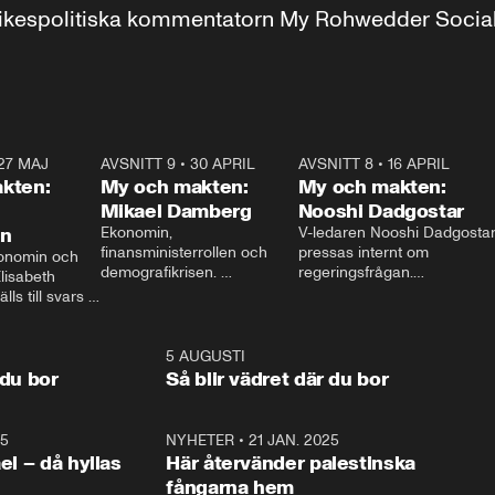
r inrikespolitiska kommentatorn My Rohwedder Soci
27 MAJ
3:51
AVSNITT 9
•
30 APRIL
24:00
AVSNITT 8
•
16 APRIL
25:1
kten:
My och makten:
My och makten:
Mikael Damberg
Nooshi Dadgostar
on
Ekonomin, 
V-ledaren Nooshi Dadgostar
finansministerrollen och 
pressas internt om 
onomin och 
demografikrisen. 
regeringsfrågan.

lisabeth 
Oppositionen ställs till svars 
I Aftonbladets 
ls till svars 
när Socialdemokraternas 
partiledarutfrågning ”My 
stern gästar 
Mikael Damberg gästar My 
och Makten” sätter hon ner 
My och Makten. 
och Makten. 
foten mot kritikerna:

1:06
5 AUGUSTI
1:0
– Vi ställer upp i val. Ska vi 
 du bor
Så blir vädret där du bor
vara med så sitter vi förstås 
25
1:22
NYHETER
•
21 JAN. 2025
0:5
ael – då hyllas
Här återvänder palestinska
fångarna hem