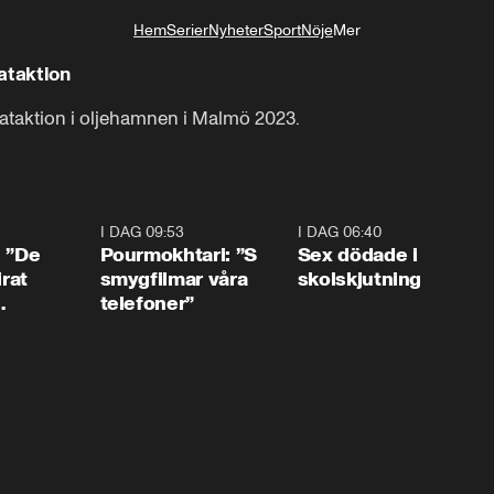
Hem
Serier
Nyheter
Sport
Nöje
Mer
Livsstil
ataktion
mataktion i oljehamnen i Malmö 2023.
1:54
I DAG 09:53
1:36
I DAG 06:40
0:4
: ”De
Pourmokhtari: ”S
Sex dödade i
irat
smygfilmar våra
skolskjutning
telefoner”
ns”