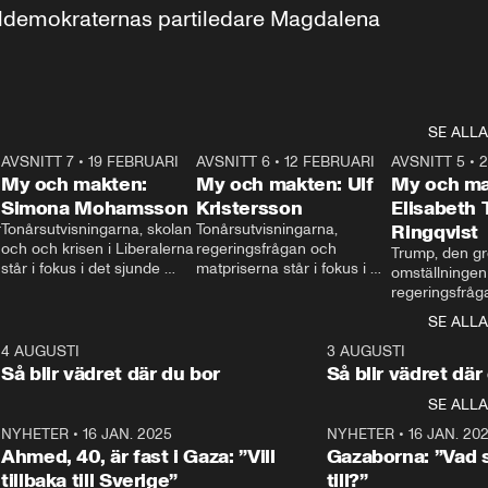
aldemokraternas partiledare Magdalena 
SE ALLA
7
AVSNITT 7
•
19 FEBRUARI
24:30
AVSNITT 6
•
12 FEBRUARI
27:30
AVSNITT 5
•
My och makten:
My och makten: Ulf
My och ma
Simona Mohamsson
Kristersson
Elisabeth
 
Tonårsutvisningarna, skolan 
Tonårsutvisningarna, 
Ringqvist
och och krisen i Liberalerna 
regeringsfrågan och 
Trump, den gr
står i fokus i det sjunde 
matpriserna står i fokus i 
omställningen
avsnittet av ”My och 
det sjätte avsnittet av ”My 
regeringsfråga
makten”. Se när 
och makten”. Se när 
centrum i det 
SE ALLA
Aftonbladets inrikespolitiska 
Aftonbladets inrikespolitiska 
avsnittet av ”
kommentator My 
kommentator My 
6
4 AUGUSTI
1:06
3 AUGUSTI
Makten”. Se nä
Rohwedder ställer 
Rohwedder ställer 
Så blir vädret där du bor
Så blir vädret där
Aftonbladets in
utbildnings- och 
statsminister Ulf Kristersson 
kommentator 
SE ALLA
integrationsminister Simona 
till svars.
Rohwedder stäl
Mohamsson till svars.
Centerpartiets
2
NYHETER
•
16 JAN. 2025
1:01
NYHETER
•
16 JAN. 20
Thand Ring till
Ahmed, 40, är fast i Gaza: ”Vill
Gazaborna: ”Vad s
tillbaka till Sverige”
till?”