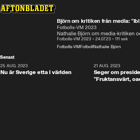
Björn om kritiken från media: "Ibl
Fotbolls-VM 2023
Nathalie Björn om media-kritiken o
Fotbolls-VM 2023
•
24.07.23
•
111 sek
Fotbolls-VM
Fotboll
Nathalie Björn
Senast
25 AUG. 2023
1:01
21 AUG. 2023
Nu är Sverige etta i världen
Seger om preside
"Fruktansvärt, oa