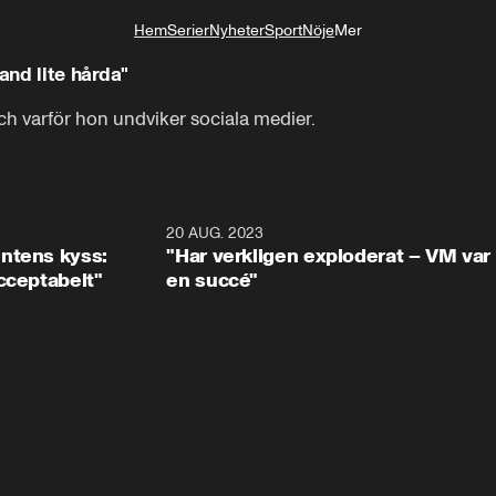
Hem
Serier
Nyheter
Sport
Nöje
Mer
Livsstil
and lite hårda"
ch varför hon undviker sociala medier.
0:28
20 AUG. 2023
10:3
ntens kyss:
"Har verkligen exploderat – VM var
cceptabelt"
en succé"