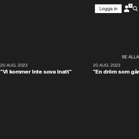
Logga in
SE ALLA
7
20 AUG. 2023
0:48
20 AUG. 2023
"Vi kommer inte sova inatt"
"En dröm som går 