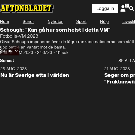
Logga in
Hem
Serier
Nyheter
Sport
Nöje
Livsstil
Schough: "Kan gå hur som helst i detta VM"
Fotbolls-VM 2023
Olivia Schough imponeras över de lägre rankade nationerna som stått 
upp bättre än väntat mot de bästa.
Se mer
Fotbolls-VM 2023
•
24.07.23
•
111 sek
Senast
SE ALLA
25 AUG. 2023
1:01
21 AUG. 2023
Nu är Sverige etta i världen
Seger om pr
"Fruktansvä