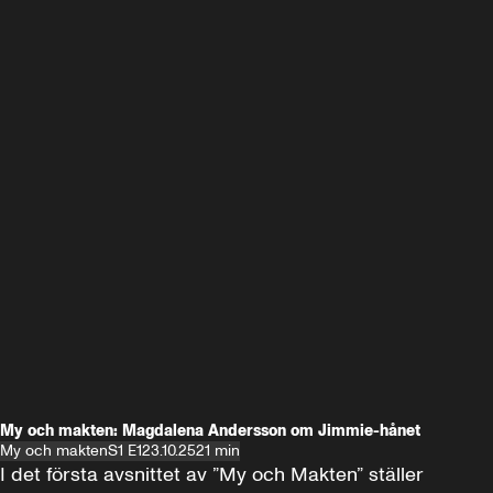
My och makten: Magdalena Andersson om Jimmie-hånet
My och makten
S1 E1
23.10.25
21 min
I det första avsnittet av ”My och Makten” ställer 