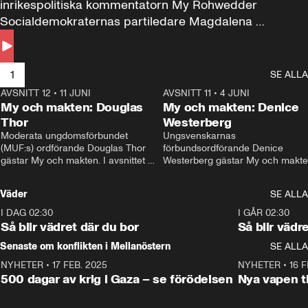
inrikespolitiska kommentatorn My Rohwedder 
Socialdemokraternas partiledare Magdalena 
Andersson till svars.
1
SE ALLA
AVSNITT 12
•
11 JUNI
26:27
AVSNITT 11
•
4 JUNI
2
My och makten: Douglas
My och makten: Denice
Thor
Westerberg
Moderata ungdomsförbundet 
Ungsvenskarnas 
(MUF:s) ordförande Douglas Thor 
förbundsordförande Denice 
gästar My och makten. I avsnittet 
Westerberg gästar My och makten.
diskuteras tonårsutvisningarna och 
avsnittet diskuteras migrationsfrå
hur Moderaterna ska locka väljare till 
och hur SD ska locka kvinnliga 
Väder
SE ALLA
valet i höst. 
väljare. 
I DAG 02:30
1:06
I GÅR 02:30
Så blir vädret där du bor
Så blir vädr
Senaste om konflikten i Mellanöstern
SE ALLA
NYHETER
•
17 FEB. 2025
0:45
NYHETER
•
16 F
500 dagar av krig i Gaza – se förödelsen
Nya vapen ti