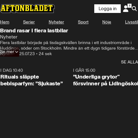
Logga in
Hem
Serier
Nyheter
Sport
Nöje
Livsstil
Brand rasar i flera lastbilar
Nyheter
Flera lastbilar började på tisdagskvällen brinna i ett industriområde i 
Huddinge, söder om Stockholm. Mindre än ett dygn tidigare förstördes 
Se mer
en lastbil i en explosion utanför ett bageri på samma plats.
Nyheter
•
25.07.23
•
24 sek
SE ALLA
I DAG 10:40
1:01
I GÅR 15:00
Rituals släppte
”Underliga grytor"
bebisparfym: ”Sjukaste”
försvinner på Lidingösko