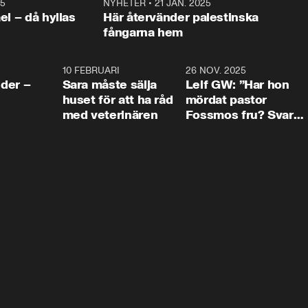
25
1:22
NYHETER
•
21 JAN. 2025
0:5
ael – då hyllas
Här återvänder palestinska
fångarna hem
4:24
10 FEBRUARI
4:13
26 NOV. 2025
8:1
der –
Sara måste sälja
Leif GW: ”Har hon
huset för att ha råd
mördat pastor
med veterinären
Fossmos fru? Svar
nej.”