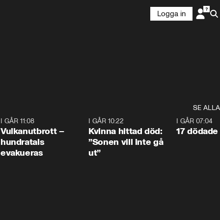
Logga in
SE ALLA
4
I GÅR 11:08
0:27
I GÅR 10:22
1:12
I GÅR 07:04
Vulkanutbrott –
Kvinna hittad död:
17 dödade 
hundratals
”Sonen vill inte gå
evakueras
ut”