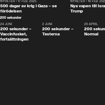
NYHETER
•
17 FEB. 2025
0:45
NYHETER
•
16 FEB. 20
500 dagar av krig i Gaza – se
Nya vapen till Isr
förödelsen
Trump
200 sekunder
24 JUNI
5:00
2 JUNI
4:23
20 APRIL
200 sekunder –
200 sekunder –
200 sekun
Vaccinfusket,
Testerna
Normal
fortsättningen