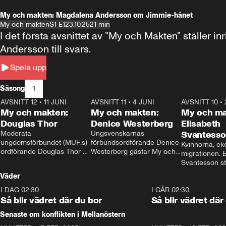
My och makten: Magdalena Andersson om Jimmie-hånet
My och makten
S1 E1
23.10.25
21 min
I det första avsnittet av ”My och Makten” ställe
Andersson till svars.
Spela upp
1
Säsong
AVSNITT 12
•
11 JUNI
26:27
AVSNITT 11
•
4 JUNI
23:40
AVSNITT 10
•
My och makten:
My och makten:
My och ma
Douglas Thor
Denice Westerberg
Elisabeth
Moderata 
Ungsvenskarnas 
Svantess
ungdomsförbundet (MUF:s) 
förbundsordförande Denice 
Kvinnorna, ek
ordförande Douglas Thor 
Westerberg gästar My och 
migrationen. E
gästar My och makten. I 
makten. I avsnittet 
Svantesson stäl
avsnittet diskuteras 
diskuteras migrationsfrågan 
när finansmini
Väder
tonårsutvisningarna och hur 
och hur SD ska locka 
Moderaterna ska locka 
kvinnliga väljare. 
I DAG 02:30
1:06
I GÅR 02:30
väljare till valet i höst. 
Så blir vädret där du bor
Så blir vädret där
Senaste om konflikten i Mellanöstern