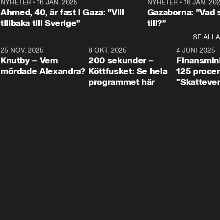
Centerpartiets
2
NYHETER
•
16 JAN. 2025
1:01
NYHETER
•
16 JAN. 20
Thand Ring till
Ahmed, 40, är fast i Gaza: ”Vill
Gazaborna: ”Vad s
tillbaka till Sverige”
till?”
SE ALLA
3
25 NOV. 2025
31:05
8 OKT. 2025
4:29
4 JUNI 2025
Knutby – Vem
200 sekunder –
Finansmin
mördade Alexandra?
Köttfusket: Se hela
125 procent
programmet här
"Skattever
viktig uppg