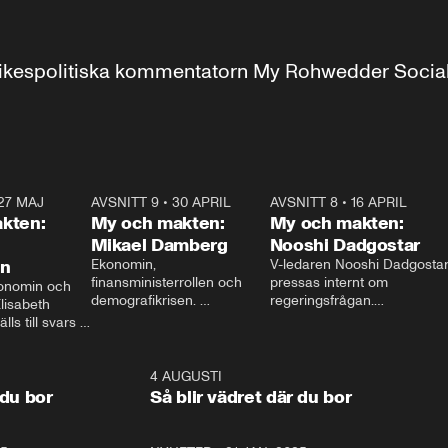
r inrikespolitiska kommentatorn My Rohwedder Soci
27 MAJ
3:51
AVSNITT 9
•
30 APRIL
24:00
AVSNITT 8
•
16 APRIL
25:1
kten:
My och makten:
My och makten:
Mikael Damberg
Nooshi Dadgostar
on
Ekonomin, 
V-ledaren Nooshi Dadgostar
finansministerrollen och 
pressas internt om 
onomin och 
demografikrisen. 
regeringsfrågan.

lisabeth 
Oppositionen ställs till svars 
I Aftonbladets 
ls till svars 
när Socialdemokraternas 
partiledarutfrågning ”My 
stern gästar 
Mikael Damberg gästar My 
och Makten” sätter hon ner 
My och Makten. 
och Makten. 
foten mot kritikerna:

1:06
4 AUGUSTI
1:0
– Vi ställer upp i val. Ska vi 
 du bor
Så blir vädret där du bor
vara med så sitter vi förstås 