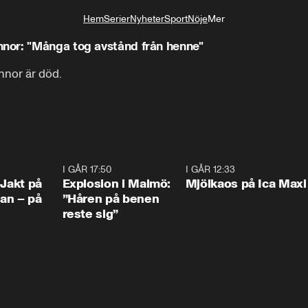
Hem
Serier
Nyheter
Sport
Nöje
Mer
Livsstil
nor: "Många tog avstånd från henne"
nor är död.

0:33
I GÅR 17:50
1:10
I GÅR 12:33
0:2
 Jakt på
Explosion i Malmö:
Mjölkaos på Ica Maxi
an – på
”Håren på benen
reste sig”