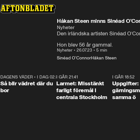
Håkan Steen minns Sinéad O'Con
Nyheter
Den irländska artisten Sinéad O’Con
Hon blev 56 år gammal.
Nyheter
•
26.07.23
•
5 min
Sinéad O'Connor
Håkan Steen
DAGENS VÄDER
•
I DAG 02:30
1:06
I GÅR 21:41
0:35
I GÅR 18:52
Så blir vädret där du
Larmet: Misstänkt
Uppgifter:
bor
farligt föremål i
gärningsm
centrala Stockholm
samma ö