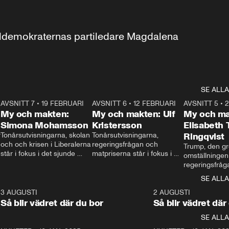
aldemokraternas partiledare Magdalena 
SE ALLA
7
AVSNITT 7
•
19 FEBRUARI
24:30
AVSNITT 6
•
12 FEBRUARI
27:30
AVSNITT 5
•
My och makten:
My och makten: Ulf
My och ma
Simona Mohamsson
Kristersson
Elisabeth
 
Tonårsutvisningarna, skolan 
Tonårsutvisningarna, 
Ringqvist
och och krisen i Liberalerna 
regeringsfrågan och 
Trump, den gr
står i fokus i det sjunde 
matpriserna står i fokus i 
omställningen
avsnittet av ”My och 
det sjätte avsnittet av ”My 
regeringsfråga
makten”. Se när 
och makten”. Se när 
centrum i det 
SE ALLA
Aftonbladets inrikespolitiska 
Aftonbladets inrikespolitiska 
avsnittet av ”
kommentator My 
kommentator My 
6
3 AUGUSTI
1:06
2 AUGUSTI
Makten”. Se nä
Rohwedder ställer 
Rohwedder ställer 
Så blir vädret där du bor
Så blir vädret där
Aftonbladets in
utbildnings- och 
statsminister Ulf Kristersson 
kommentator 
SE ALLA
integrationsminister Simona 
till svars.
Rohwedder stäl
Mohamsson till svars.