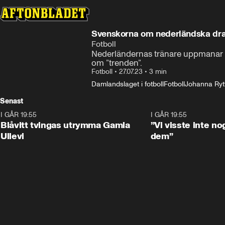
Svenskorna om nederländska drage
Fotboll
Nederländernas tränare uppmanar sina
om ”trenden”.
Fotboll
•
27.07.23
•
3 min
Damlandslaget i fotboll
Fotboll
Johanna Ryt
Senast
I GÅR 19:55
0:29
I GÅR 19:55
Blåvitt tvingas utrymma Gamla
”Vi visste inte n
Ullevi
dem”