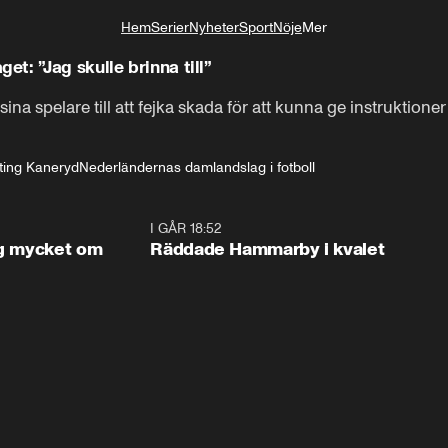
Hem
Serier
Nyheter
Sport
Nöje
Mer
Livsstil
t: ”Jag skulle brinna till”
 spelare till att fejka skada för att kunna ge instruktioner t
ting Kaneryd
Nederländernas damlandslag i fotboll
1:56
I GÅR 18:52
2:1
og mycket om
Räddade Hammarby i kvalet