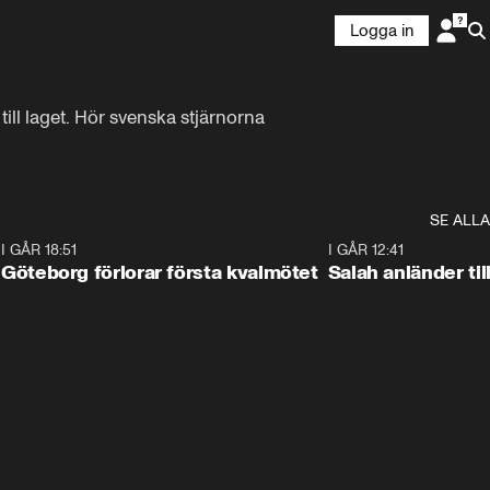
Logga in
ill laget. Hör svenska stjärnorna 
SE ALLA
7
I GÅR 18:51
2:17
I GÅR 12:41
Göteborg förlorar första kvalmötet
Salah anländer ti