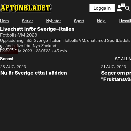
Logga in
Hem
Serier
Nyheter
Sport
Nöje
Livsstil
Livechatt inför Sverige–Italien
Fotbolls-VM 2023
Uppladdning inför Sverige–Italien i fotbolls-VM, chatt med Sportbladets 
utsända, live från Nya Zeeland.
Se mer
Fotbolls-VM 2023
•
28.07.23
•
45 min
Senast
SE ALLA
25 AUG. 2023
1:01
21 AUG. 2023
Nu är Sverige etta i världen
Seger om pr
"Fruktansvä