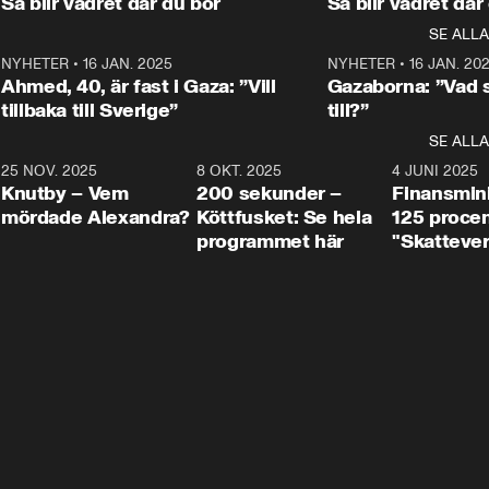
Så blir vädret där du bor
Så blir vädret där
Aftonbladets in
utbildnings- och 
statsminister Ulf Kristersson 
kommentator 
SE ALLA
integrationsminister Simona 
till svars.
Rohwedder stäl
Mohamsson till svars.
Centerpartiets
2
NYHETER
•
16 JAN. 2025
1:01
NYHETER
•
16 JAN. 20
Thand Ring till
Ahmed, 40, är fast i Gaza: ”Vill
Gazaborna: ”Vad s
tillbaka till Sverige”
till?”
SE ALLA
3
25 NOV. 2025
31:05
8 OKT. 2025
4:29
4 JUNI 2025
Knutby – Vem
200 sekunder –
Finansmin
mördade Alexandra?
Köttfusket: Se hela
125 procent
programmet här
"Skattever
viktig uppg