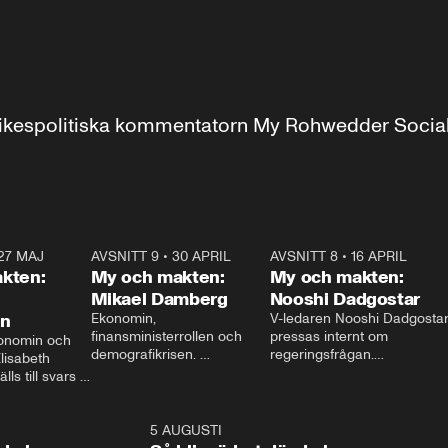
r inrikespolitiska kommentatorn My Rohwedder Soci
27 MAJ
3:51
AVSNITT 9
•
30 APRIL
24:00
AVSNITT 8
•
16 APRIL
25:1
kten:
My och makten:
My och makten:
Mikael Damberg
Nooshi Dadgostar
on
Ekonomin, 
V-ledaren Nooshi Dadgostar
finansministerrollen och 
pressas internt om 
onomin och 
demografikrisen. 
regeringsfrågan.

lisabeth 
Oppositionen ställs till svars 
I Aftonbladets 
ls till svars 
när Socialdemokraternas 
partiledarutfrågning ”My 
stern gästar 
Mikael Damberg gästar My 
och Makten” sätter hon ner 
My och Makten. 
och Makten. 
foten mot kritikerna:

1:06
5 AUGUSTI
1:0
– Vi ställer upp i val. Ska vi 