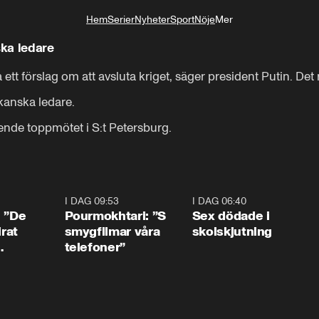
Hem
Serier
Nyheter
Sport
Nöje
Mer
Livsstil
ka ledare
t förslag om att avsluta kriget, säger president Putin. Det 
kanska ledare.

de toppmötet i S:t Petersburg.
1:54
I DAG 09:53
1:36
I DAG 06:40
0:4
: ”De
Pourmokhtari: ”S
Sex dödade i
irat
smygfilmar våra
skolskjutning
telefoner”
ns”