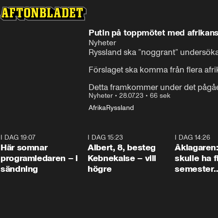
Putin på toppmötet med afrikans
Nyheter
Ryssland ska ”noggrant” undersöka et
Förslaget ska komma från flera afri
Detta framkommer under det pågåen
Nyheter
•
28.07.23
•
66 sek
Afrika
Ryssland
I DAG 19:07
0:45
I DAG 15:23
0:54
I DAG 14:26
Här somnar
Albert, 8, besteg
Åklagaren
programledaren – i
Kebnekaise – vill
skulle ha f
sändning
högre
semester
tillsamma