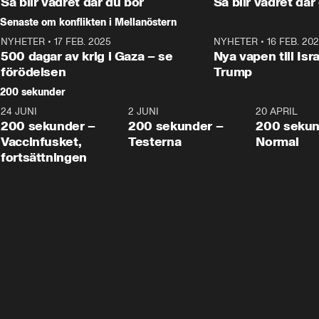
Så blir vädret där du bor
Så blir vädret där
Senaste om konflikten i Mellanöstern
NYHETER
•
17 FEB. 2025
0:45
NYHETER
•
16 FEB. 20
500 dagar av krig i Gaza – se
Nya vapen till Isr
förödelsen
Trump
200 sekunder
24 JUNI
5:00
2 JUNI
4:23
20 APRIL
200 sekunder –
200 sekunder –
200 sekun
Vaccinfusket,
Testerna
Normal
fortsättningen