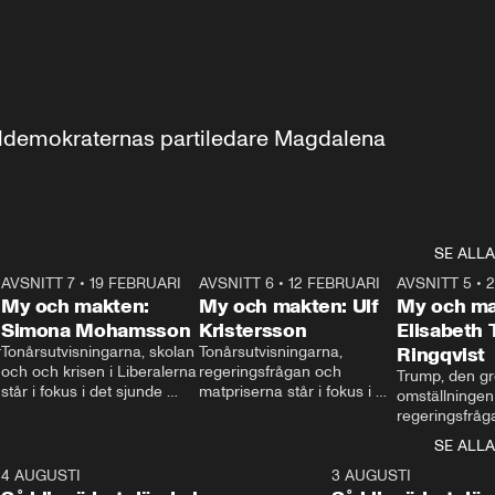
aldemokraternas partiledare Magdalena 
SE ALLA
7
AVSNITT 7
•
19 FEBRUARI
24:30
AVSNITT 6
•
12 FEBRUARI
27:30
AVSNITT 5
•
My och makten:
My och makten: Ulf
My och ma
Simona Mohamsson
Kristersson
Elisabeth
 
Tonårsutvisningarna, skolan 
Tonårsutvisningarna, 
Ringqvist
och och krisen i Liberalerna 
regeringsfrågan och 
Trump, den gr
står i fokus i det sjunde 
matpriserna står i fokus i 
omställningen
avsnittet av ”My och 
det sjätte avsnittet av ”My 
regeringsfråga
makten”. Se när 
och makten”. Se när 
centrum i det 
SE ALLA
Aftonbladets inrikespolitiska 
Aftonbladets inrikespolitiska 
avsnittet av ”
kommentator My 
kommentator My 
6
4 AUGUSTI
1:06
3 AUGUSTI
Makten”. Se nä
Rohwedder ställer 
Rohwedder ställer 