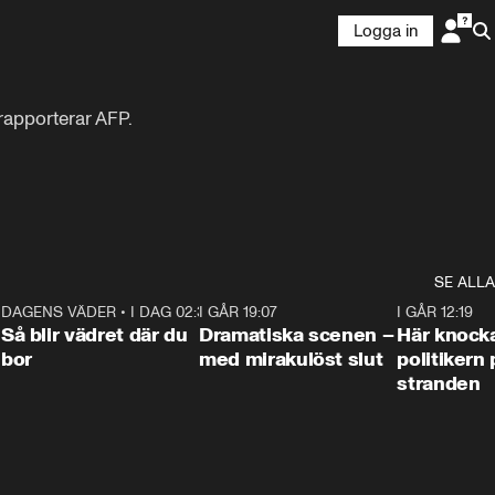
Logga in
rapporterar AFP.

SE ALLA
7
DAGENS VÄDER
•
I DAG 02:30
1:06
I GÅR 19:07
0:42
I GÅR 12:19
Så blir vädret där du
Dramatiska scenen –
Här knock
bor
med mirakulöst slut
politikern 
stranden