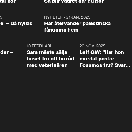
 du bor
Så blir vädret där du bor
vara med så sitter vi förstås 
25
1:22
NYHETER
•
21 JAN. 2025
0:5
ael – då hyllas
Här återvänder palestinska
fångarna hem
4:24
10 FEBRUARI
4:13
26 NOV. 2025
8:1
der –
Sara måste sälja
Leif GW: ”Har hon
huset för att ha råd
mördat pastor
med veterinären
Fossmos fru? Svar
nej.”