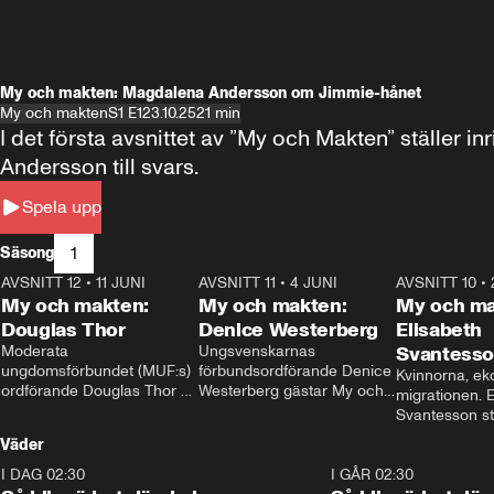
My och makten: Magdalena Andersson om Jimmie-hånet
My och makten
S1 E1
23.10.25
21 min
I det första avsnittet av ”My och Makten” ställe
Andersson till svars.
Spela upp
1
Säsong
AVSNITT 12
•
11 JUNI
26:27
AVSNITT 11
•
4 JUNI
23:40
AVSNITT 10
•
My och makten:
My och makten:
My och ma
Douglas Thor
Denice Westerberg
Elisabeth
Moderata 
Ungsvenskarnas 
Svantess
ungdomsförbundet (MUF:s) 
förbundsordförande Denice 
Kvinnorna, ek
ordförande Douglas Thor 
Westerberg gästar My och 
migrationen. E
gästar My och makten. I 
makten. I avsnittet 
Svantesson stäl
avsnittet diskuteras 
diskuteras migrationsfrågan 
när finansmini
Väder
tonårsutvisningarna och hur 
och hur SD ska locka 
Moderaterna ska locka 
kvinnliga väljare. 
I DAG 02:30
1:06
I GÅR 02:30
väljare till valet i höst. 