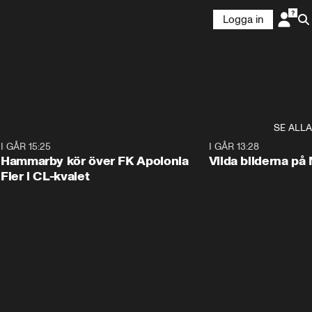
Logga in
SE ALLA
6
I GÅR 15:25
1:31
I GÅR 13:28
Hammarby kör över FK Apolonia
Vilda bilderna på
Fier i CL-kvalet