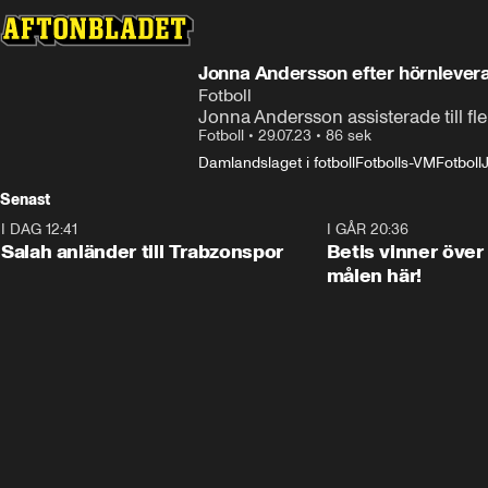
Jonna Andersson efter hörnlevera
Fotboll
Jonna Andersson assisterade till fle
Fotboll
•
29.07.23
•
86 sek
Damlandslaget i fotboll
Fotbolls-VM
Fotboll
Senast
I DAG 12:41
0:42
I GÅR 20:36
Salah anländer till Trabzonspor
Betis vinner över
målen här!