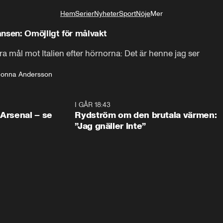
Hem
Serier
Nyheter
Sport
Nöje
Mer
Livsstil
nsen: Omöjligt för målvakt
ra mål mot Italien efter hörnorna: Det är henne jag ser
Jonna Andersson
1:30
I GÅR 18:43
0:4
 Arsenal – se
Rydström om den brutala värmen:
”Jag gnäller inte”