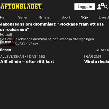
Logga in
Hem
Serier
Nyheter
Sport
Nöje
Livsstil
Jakobssons om drömmålet: "Plockade fram ett ess
ur rockärmen"
Fotboll
Se Sofia Jakobssons drömmål på den svenska VM-träningen
Se mer
Fotboll
•
30.07.23
•
37 sek
Senast
SE ALLA
ALLSVENSKAN
•
I DAG 14:52
2:31
I GÅR 21:51
AIK vände – efter rött kort
Värsta rival