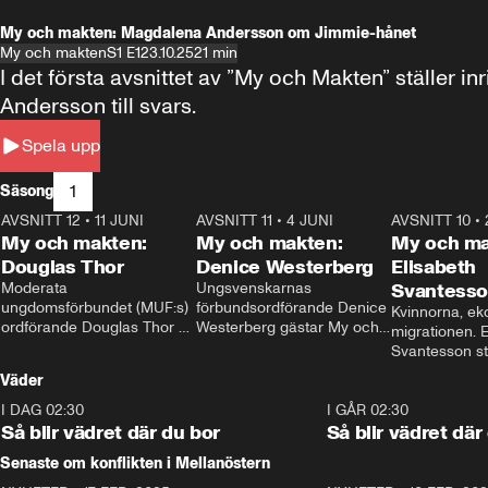
My och makten: Magdalena Andersson om Jimmie-hånet
My och makten
S1 E1
23.10.25
21 min
I det första avsnittet av ”My och Makten” ställe
Andersson till svars.
Spela upp
1
Säsong
AVSNITT 12
•
11 JUNI
26:27
AVSNITT 11
•
4 JUNI
23:40
AVSNITT 10
•
My och makten:
My och makten:
My och ma
Douglas Thor
Denice Westerberg
Elisabeth
Moderata 
Ungsvenskarnas 
Svantess
ungdomsförbundet (MUF:s) 
förbundsordförande Denice 
Kvinnorna, ek
ordförande Douglas Thor 
Westerberg gästar My och 
migrationen. E
gästar My och makten. I 
makten. I avsnittet 
Svantesson stäl
avsnittet diskuteras 
diskuteras migrationsfrågan 
när finansmini
Väder
tonårsutvisningarna och hur 
och hur SD ska locka 
Moderaterna ska locka 
kvinnliga väljare. 
I DAG 02:30
1:06
I GÅR 02:30
väljare till valet i höst. 
Så blir vädret där du bor
Så blir vädret där
Senaste om konflikten i Mellanöstern