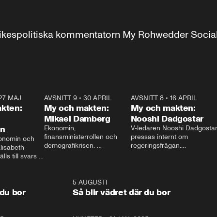
r inrikespolitiska kommentatorn My Rohwedder Soci
27 MAJ
3:51
AVSNITT 9
•
30 APRIL
24:00
AVSNITT 8
•
16 APRIL
25:1
kten:
My och makten:
My och makten:
Mikael Damberg
Nooshi Dadgostar
on
Ekonomin, 
V-ledaren Nooshi Dadgostar
finansministerrollen och 
pressas internt om 
onomin och 
demografikrisen. 
regeringsfrågan.

lisabeth 
Oppositionen ställs till svars 
I Aftonbladets 
ls till svars 
när Socialdemokraternas 
partiledarutfrågning ”My 
stern gästar 
Mikael Damberg gästar My 
och Makten” sätter hon ner 
My och Makten. 
och Makten. 
foten mot kritikerna:

1:06
5 AUGUSTI
1:0
– Vi ställer upp i val. Ska vi 
 du bor
Så blir vädret där du bor
vara med så sitter vi förstås 