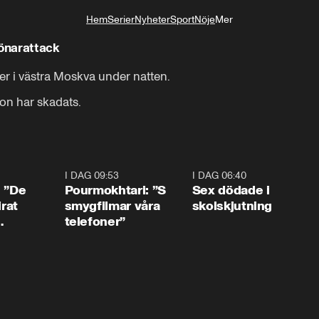
Hem
Serier
Nyheter
Sport
Nöje
Mer
Livsstil
rönarattack
er i västra Moskva under natten.

on har skadats.
1:54
I DAG 09:53
1:36
I DAG 06:40
0:4
: ”De
Pourmokhtari: ”S
Sex dödade i
irat
smygfilmar våra
skolskjutning
telefoner”
ns”