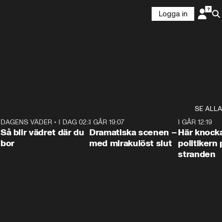
Logga in
SE ALLA
7
DAGENS VÄDER
•
I DAG 02:30
1:06
I GÅR 19:07
0:42
I GÅR 12:19
Så blir vädret där du
Dramatiska scenen –
Här knock
bor
med mirakulöst slut
politikern 
stranden