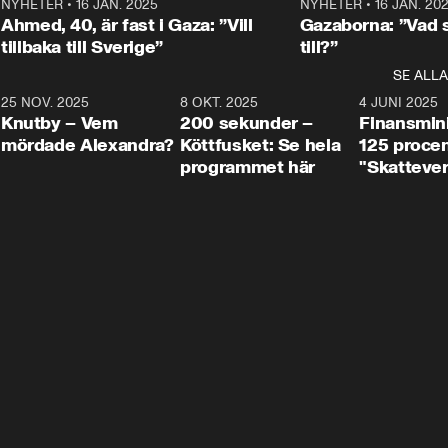
Centerpartiets
2
NYHETER
•
16 JAN. 2025
1:01
NYHETER
•
16 JAN. 20
Thand Ring till
Ahmed, 40, är fast i Gaza: ”Vill
Gazaborna: ”Vad s
tillbaka till Sverige”
till?”
SE ALLA
3
25 NOV. 2025
31:05
8 OKT. 2025
4:29
4 JUNI 2025
Knutby – Vem
200 sekunder –
Finansmin
mördade Alexandra?
Köttfusket: Se hela
125 procent
programmet här
"Skattever
viktig uppg