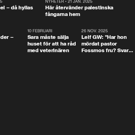
25
1:22
NYHETER
•
21 JAN. 2025
0:5
ael – då hyllas
Här återvänder palestinska
fångarna hem
4:24
10 FEBRUARI
4:13
26 NOV. 2025
8:1
der –
Sara måste sälja
Leif GW: ”Har hon
huset för att ha råd
mördat pastor
med veterinären
Fossmos fru? Svar
nej.”