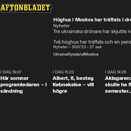
Höghus i Moskva har träffats i d
Nyheter
Tre ukrainska drönare har skjutits n
Två höghus har träffats och en pers
Nyheter
•
30.07.23
•
27 sek
Ukraina
Ryssland
Moskva
I DAG 19:07
0:45
I DAG 15:23
0:54
I DAG 14:26
Här somnar
Albert, 8, besteg
Åklagaren
programledaren – i
Kebnekaise – vill
skulle ha f
sändning
högre
semester
tillsamma