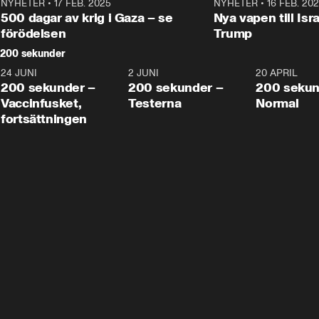
NYHETER
•
17 FEB. 2025
0:45
NYHETER
•
16 FEB. 20
500 dagar av krig i Gaza – se
Nya vapen till Isr
förödelsen
Trump
200 sekunder
24 JUNI
5:00
2 JUNI
4:23
20 APRIL
200 sekunder –
200 sekunder –
200 sekun
Vaccinfusket,
Testerna
Normal
fortsättningen