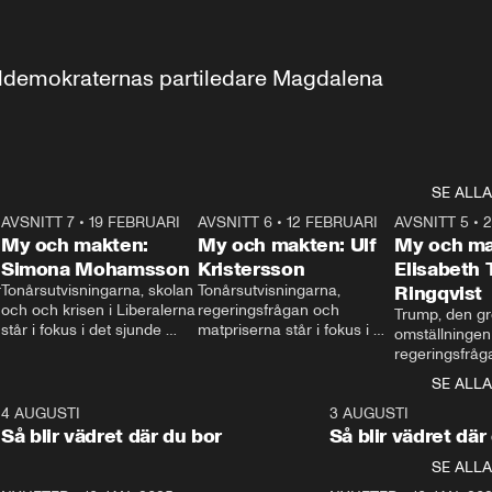
aldemokraternas partiledare Magdalena 
SE ALLA
7
AVSNITT 7
•
19 FEBRUARI
24:30
AVSNITT 6
•
12 FEBRUARI
27:30
AVSNITT 5
•
My och makten:
My och makten: Ulf
My och ma
Simona Mohamsson
Kristersson
Elisabeth
 
Tonårsutvisningarna, skolan 
Tonårsutvisningarna, 
Ringqvist
och och krisen i Liberalerna 
regeringsfrågan och 
Trump, den gr
står i fokus i det sjunde 
matpriserna står i fokus i 
omställningen
avsnittet av ”My och 
det sjätte avsnittet av ”My 
regeringsfråga
makten”. Se när 
och makten”. Se när 
centrum i det 
SE ALLA
Aftonbladets inrikespolitiska 
Aftonbladets inrikespolitiska 
avsnittet av ”
kommentator My 
kommentator My 
6
4 AUGUSTI
1:06
3 AUGUSTI
Makten”. Se nä
Rohwedder ställer 
Rohwedder ställer 
Så blir vädret där du bor
Så blir vädret där
Aftonbladets in
utbildnings- och 
statsminister Ulf Kristersson 
kommentator 
SE ALLA
integrationsminister Simona 
till svars.
Rohwedder stäl
Mohamsson till svars.