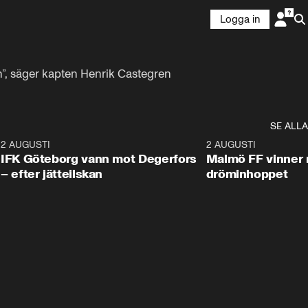
Logga in
n”, säger kapten Henrik Castegren
SE ALLA
5
2 AUGUSTI
2:32
2 AUGUSTI
IFK Göteborg vann mot Degerfors
Malmö FF vinner 
– efter jätteilskan
dröminhoppet