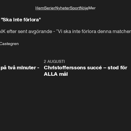
Hem
Serier
Nyheter
Sport
Nöje
Mer
Livsstil
”Ska inte förlora”
IK efter sent avgörande - ”Vi ska inte förlora denna matche
 Castegren
1:08
2 AUGUSTI
2:5
 på två minuter -
Christofferssons succé – stod för
ALLA mål