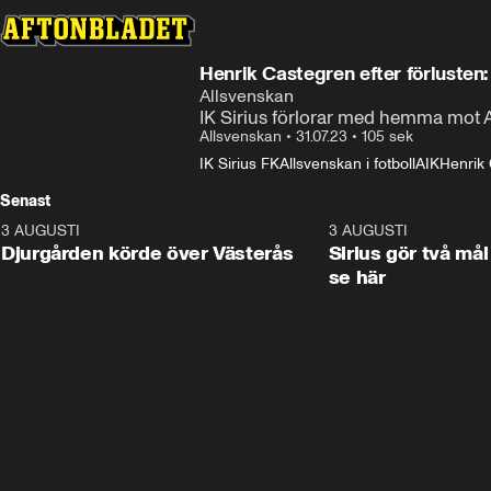
Henrik Castegren efter förlusten: 
Allsvenskan
IK Sirius förlorar med hemma mot A
Allsvenskan
•
31.07.23
•
105 sek
IK Sirius FK
Allsvenskan i fotboll
AIK
Henrik
Senast
3 AUGUSTI
3:00
3 AUGUSTI
Djurgården körde över Västerås
Sirius gör två mål
se här