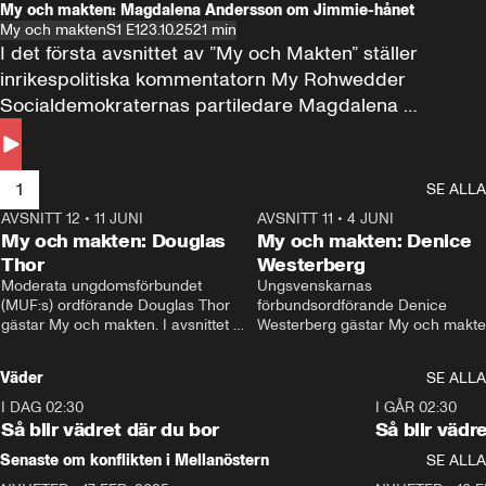
My och makten: Magdalena Andersson om Jimmie-hånet
My och makten
S1 E1
23.10.25
21 min
I det första avsnittet av ”My och Makten” ställer 
inrikespolitiska kommentatorn My Rohwedder 
Socialdemokraternas partiledare Magdalena 
Andersson till svars.
1
SE ALLA
AVSNITT 12
•
11 JUNI
26:27
AVSNITT 11
•
4 JUNI
2
My och makten: Douglas
My och makten: Denice
Thor
Westerberg
Moderata ungdomsförbundet 
Ungsvenskarnas 
(MUF:s) ordförande Douglas Thor 
förbundsordförande Denice 
gästar My och makten. I avsnittet 
Westerberg gästar My och makten.
diskuteras tonårsutvisningarna och 
avsnittet diskuteras migrationsfrå
hur Moderaterna ska locka väljare till 
och hur SD ska locka kvinnliga 
Väder
SE ALLA
valet i höst. 
väljare. 
I DAG 02:30
1:06
I GÅR 02:30
Så blir vädret där du bor
Så blir vädr
Senaste om konflikten i Mellanöstern
SE ALLA