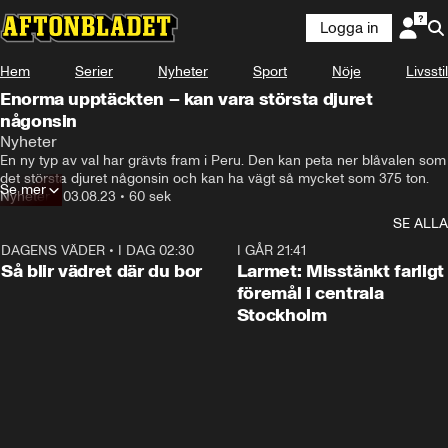
Logga in
Hem
Serier
Nyheter
Sport
Nöje
Livsstil
Enorma upptäckten – kan vara största djuret
någonsin
Nyheter
En ny typ av val har grävts fram i Peru. Den kan peta ner blåvalen som 
det största djuret någonsin och kan ha vägt så mycket som 375 ton.
Se mer
Nyheter
•
03.08.23
•
60 sek
SE ALLA
DAGENS VÄDER
•
I DAG 02:30
1:06
I GÅR 21:41
Så blir vädret där du bor
Larmet: Misstänkt farligt
föremål i centrala
Stockholm