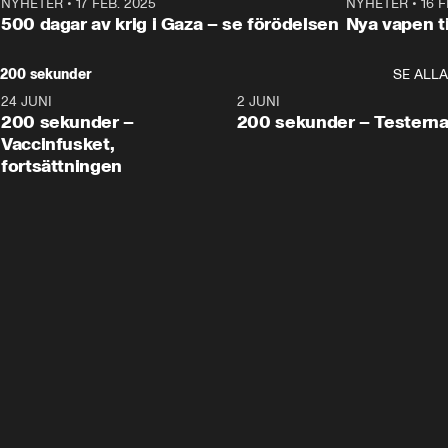
NYHETER
•
17 FEB. 2025
0:45
NYHETER
•
16 F
500 dagar av krig i Gaza – se förödelsen
Nya vapen ti
200 sekunder
SE ALLA
24 JUNI
5:00
2 JUNI
200 sekunder –
200 sekunder – Testern
Vaccinfusket,
fortsättningen