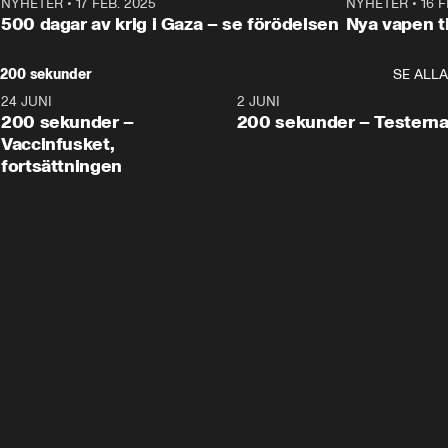
NYHETER
•
17 FEB. 2025
0:45
NYHETER
•
16 F
500 dagar av krig i Gaza – se förödelsen
Nya vapen ti
200 sekunder
SE ALLA
24 JUNI
5:00
2 JUNI
200 sekunder –
200 sekunder – Testern
Vaccinfusket,
fortsättningen