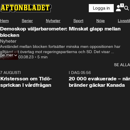
Logga in
Hem
Serier
Nyheter
Sport
Nöje
Livsstil
Demoskop väljarbarometer: Minskat glapp mellan
blocken
Nyheter
Avståndet mellan blocken fortsätter minska men oppositionen har 
alltjämt ett övertag mot regeringspartierna och SD. Det visar 
Se mer
Demoskops väljarbarometer för augusti.
Nyheter
•
03.08.23
•
5 min
SE ALLA
7 AUGUSTI
0:42
I DAG 05:56
Kristersson om Tidö-
20 000 evakuerade – nä
sprickan i vårdfrågan
bränder gäckar Kanada