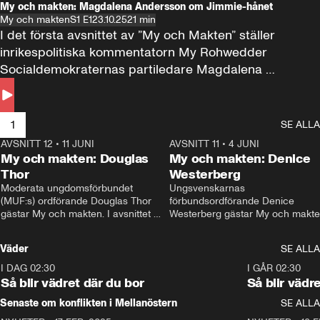
My och makten: Magdalena Andersson om Jimmie-hånet
My och makten
S1 E1
23.10.25
21 min
I det första avsnittet av ”My och Makten” ställer 
inrikespolitiska kommentatorn My Rohwedder 
Socialdemokraternas partiledare Magdalena 
Andersson till svars.
1
SE ALLA
AVSNITT 12
•
11 JUNI
26:27
AVSNITT 11
•
4 JUNI
2
My och makten: Douglas
My och makten: Denice
Thor
Westerberg
Moderata ungdomsförbundet 
Ungsvenskarnas 
(MUF:s) ordförande Douglas Thor 
förbundsordförande Denice 
gästar My och makten. I avsnittet 
Westerberg gästar My och makten.
diskuteras tonårsutvisningarna och 
avsnittet diskuteras migrationsfrå
hur Moderaterna ska locka väljare till 
och hur SD ska locka kvinnliga 
Väder
SE ALLA
valet i höst. 
väljare. 
I DAG 02:30
1:06
I GÅR 02:30
Så blir vädret där du bor
Så blir vädr
Senaste om konflikten i Mellanöstern
SE ALLA