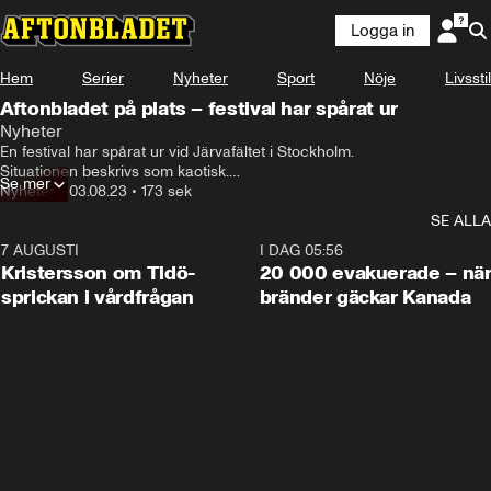
Logga in
Hem
Serier
Nyheter
Sport
Nöje
Livsstil
Aftonbladet på plats – festival har spårat ur
Nyheter
En festival har spårat ur vid Järvafältet i Stockholm.

Situationen beskrivs som kaotisk.

Se mer
Flera privatpersoner och poliser uppges vara skadade
Nyheter
•
03.08.23
•
173 sek
SE ALLA
7 AUGUSTI
0:42
I DAG 05:56
Kristersson om Tidö-
20 000 evakuerade – nä
sprickan i vårdfrågan
bränder gäckar Kanada