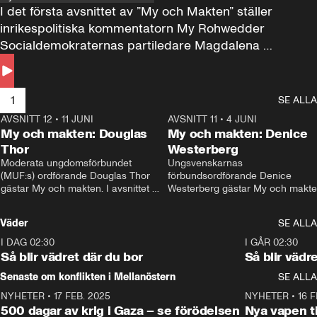
I det första avsnittet av ”My och Makten” ställer 
inrikespolitiska kommentatorn My Rohwedder 
Socialdemokraternas partiledare Magdalena 
Andersson till svars.
1
SE ALLA
AVSNITT 12
•
11 JUNI
26:27
AVSNITT 11
•
4 JUNI
2
My och makten: Douglas
My och makten: Denice
Thor
Westerberg
Moderata ungdomsförbundet 
Ungsvenskarnas 
(MUF:s) ordförande Douglas Thor 
förbundsordförande Denice 
gästar My och makten. I avsnittet 
Westerberg gästar My och makten.
diskuteras tonårsutvisningarna och 
avsnittet diskuteras migrationsfrå
hur Moderaterna ska locka väljare till 
och hur SD ska locka kvinnliga 
Väder
SE ALLA
valet i höst. 
väljare. 
I DAG 02:30
1:06
I GÅR 02:30
Så blir vädret där du bor
Så blir vädr
Senaste om konflikten i Mellanöstern
SE ALLA
NYHETER
•
17 FEB. 2025
0:45
NYHETER
•
16 F
500 dagar av krig i Gaza – se förödelsen
Nya vapen ti