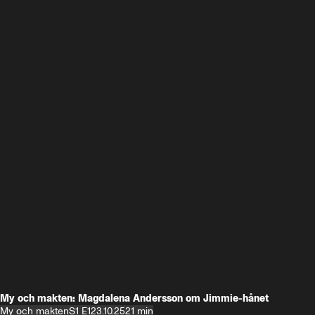
My och makten: Magdalena Andersson om Jimmie-hånet
My och makten
S1 E1
23.10.25
21 min