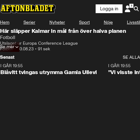
Logga in
Hem
Serier
Nyheter
Sport
Nöje
Livsstil
Här släpper Kalmar in mål från över halva planen
Fotboll
Utslaget ur Europa Conference League
Se mer
Fotboll
•
03.08.23
•
91 sek
Senast
SE ALLA
I GÅR 19:55
0:29
I GÅR 19:55
Blåvitt tvingas utrymma Gamla Ullevi
”Vi visste 