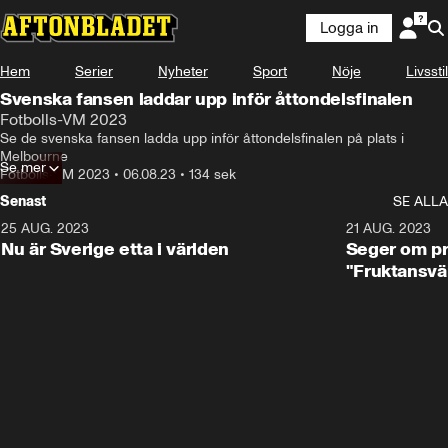
Logga in
Hem
Serier
Nyheter
Sport
Nöje
Livsstil
Svenska fansen laddar upp inför åttondelsfinalen
Fotbolls-VM 2023
Se de svenska fansen ladda upp inför åttondelsfinalen på plats i 
Melbourne
Se mer
Fotbolls-VM 2023
•
06.08.23
•
134 sek
Senast
SE ALLA
25 AUG. 2023
1:01
21 AUG. 2023
Nu är Sverige etta i världen
Seger om pr
"Fruktansvä