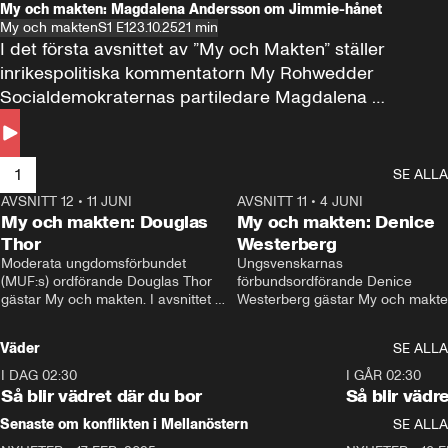
My och makten: Magdalena Andersson om Jimmie-hånet
My och makten
S1 E1
23.10.25
21 min
I det första avsnittet av ”My och Makten” ställer 
inrikespolitiska kommentatorn My Rohwedder 
Socialdemokraternas partiledare Magdalena 
Andersson till svars.
1
SE ALLA
AVSNITT 12
•
11 JUNI
26:27
AVSNITT 11
•
4 JUNI
2
My och makten: Douglas
My och makten: Denice
Thor
Westerberg
Moderata ungdomsförbundet 
Ungsvenskarnas 
(MUF:s) ordförande Douglas Thor 
förbundsordförande Denice 
gästar My och makten. I avsnittet 
Westerberg gästar My och makten.
diskuteras tonårsutvisningarna och 
avsnittet diskuteras migrationsfrå
hur Moderaterna ska locka väljare till 
och hur SD ska locka kvinnliga 
Väder
SE ALLA
valet i höst. 
väljare. 
I DAG 02:30
1:06
I GÅR 02:30
Så blir vädret där du bor
Så blir vädr
Senaste om konflikten i Mellanöstern
SE ALLA