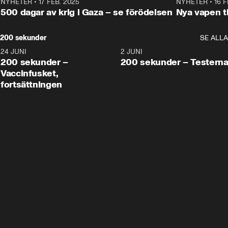
NYHETER
•
17 FEB. 2025
0:45
NYHETER
•
16 F
500 dagar av krig i Gaza – se förödelsen
Nya vapen ti
200 sekunder
SE ALLA
24 JUNI
5:00
2 JUNI
200 sekunder –
200 sekunder – Testern
Vaccinfusket,
fortsättningen