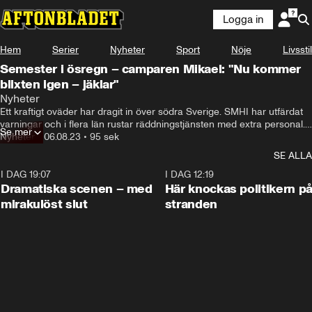
Logga in
Hem
Serier
Nyheter
Sport
Nöje
Livsstil
Semester i ösregn – camparen Mikael: "Nu kommer
blixten igen – jäklar"
Nyheter
Ett kraftigt oväder har dragit in över södra Sverige. SMHI har utfärdat 
varningar och i flera län rustar räddningstjänsten med extra personal. 
Se mer
Aftonbladet har åkt ut för att träffa de tappra camparna som trotsat 
Nyheter
•
06.08.23
•
95 sek
vädret.
SE ALLA
I DAG 19:07
0:42
I DAG 12:19
Dramatiska scenen – med
Här knockas politikern p
mirakulöst slut
stranden