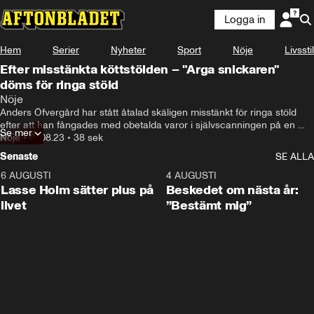
Logga in
Hem
Serier
Nyheter
Sport
Nöje
Livsstil
Efter misstänkta köttstölden – "Arga snickaren"
döms för ringa stöld
Nöje
Anders Öfvergård har stått åtalad skäligen misstänkt för ringa stöld 
efter att han fångades med obetalda varor i självscanningen på en 
Se mer
Icabutik.

Nöje
•
07.08.23
•
38 sek
Senaste
SE ALLA
Nu döms han för ringa stöld till 40 dagsböter á 1000 kronor.
6 AUGUSTI
1:04
4 AUGUSTI
Lasse Holm sätter plus på
Beskedet om nästa år:
livet
”Bestämt mig”