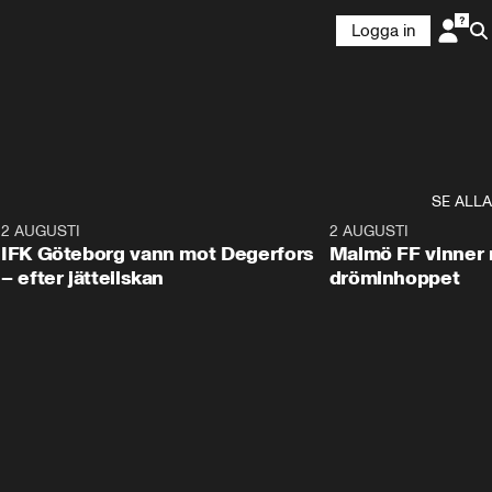
Logga in
SE ALLA
5
2 AUGUSTI
2:32
2 AUGUSTI
IFK Göteborg vann mot Degerfors
Malmö FF vinner 
– efter jätteilskan
dröminhoppet