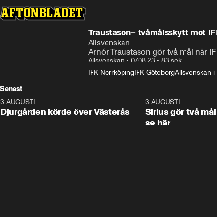
Traustason– tvåmålsskytt mot I
Allsvenskan
Arnór Traustason gör två mål när 
Allsvenskan
•
07.08.23
•
83 sek
IFK Norrköping
IFK Göteborg
Allsvenskan i 
Senast
3 AUGUSTI
3:00
3 AUGUSTI
Djurgården körde över Västerås
Sirius gör två mål
se här