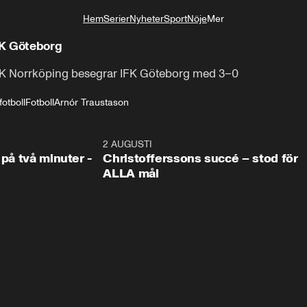
Hem
Serier
Nyheter
Sport
Nöje
Mer
Livsstil
FK Göteborg
IFK Norrköping besegrar IFK Göteborg med 3–0
fotboll
Fotboll
Arnór Traustason
1:08
2 AUGUSTI
2:5
 på två minuter -
Christofferssons succé – stod för
ALLA mål