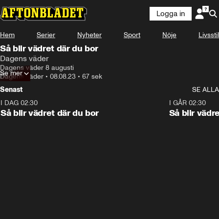
Logga in
Hem
Serier
Nyheter
Sport
Nöje
Livsstil
Så blir vädret där du bor
Dagens väder
Dagens väder 8 augusti
Se mer
Dagens väder
•
08.08.23
•
67 sek
Senast
SE ALLA
I DAG 02:30
1:06
I GÅR 02:30
Så blir vädret där du bor
Så blir vädr