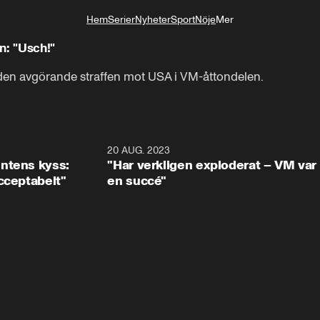
Hem
Serier
Nyheter
Sport
Nöje
Mer
Livsstil
n: "Usch!"
 den avgörande straffen mot USA i VM-åttondelen.
0:28
20 AUG. 2023
10:3
ntens kyss:
"Har verkligen exploderat – VM var
cceptabelt"
en succé"