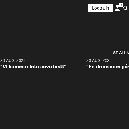
Logga in
SE ALLA
7
20 AUG. 2023
0:48
20 AUG. 2023
"Vi kommer inte sova inatt"
"En dröm som går 