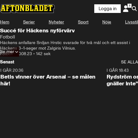
Logga in
Hem
Serier
Nyheter
Sport
Nöje
Livsstil
Succé för Häckens nyförvärv
Fotboll
Häckens anfallare Srdjan Hrstic svarade för två mål och ett assist i 
Häckens 3–1-seger mot Zalgiris Vilnius.
Se mer
Fotboll
•
10.08.23
•
142 sek
Senast
SE ALLA
I GÅR 20:36
1:30
I GÅR 18:43
Betis vinner över Arsenal – se målen
Rydström om
här!
gnäller inte”