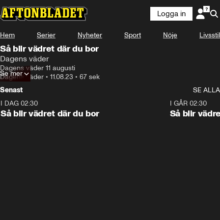
Logga in
Hem
Serier
Nyheter
Sport
Nöje
Livsstil
Så blir vädret där du bor
Dagens väder
Dagens väder 11 augusti
Se mer
Dagens väder
•
11.08.23
•
67 sek
Senast
SE ALLA
I DAG 02:30
1:06
I GÅR 02:30
Så blir vädret där du bor
Så blir vädr