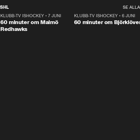
SHL
SE ALLA
KLUBB-TV ISHOCKEY
•
7 JUNI
1:02:53
KLUBB-TV ISHOCKEY
•
6 JUNI
1:0
Plus
60 minuter om Malmö
60 minuter om Björklöve
Redhawks