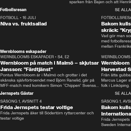
sparken från Bajen och att Henrik
Rydström tar över
Fotbollsresan
SE ALLA
FOTBOLL
•
16 JULI
0:44
FOTBOLLSRES
Niva vs. fruktsallad
Bakom kulis
skräck: ”Kry
Vad gör man som
med fotbollsres
Wernblooms eskapader
WERNBLOOMS ESKAPADER
•
S4, E2
38:23
WERNBLOOMS 
Wernbloom på match i Malmö – skjutsar
Wernbloom 
Jansson: ”Färdtjänst”
Harvestad 
Pontus Wernbloom är i Malmö och grottar i det 
Från åtta gubbar 
skånska självförtroendet med Björn Ranelid, går på 
Marcus Lager sta
MFF-match med komikern Simon ”Chippen” Svensson 
folk i Linköping
och hjälper skadade stjärnbacken Pontus Jansson 
och Wernbloom kl
Jernspets Gästar
SE ALLA
hem. 
SÄSONG 1, AVSNITT 4
13:37
SÄSONG 1, AVS
Frida Jernspets testar voltige
Bakom kuli
Frida Jernspets åker till Södertörn ryttarcenter och 
Internation
testar voltige
Frida Jernspets 
Sweden Interna