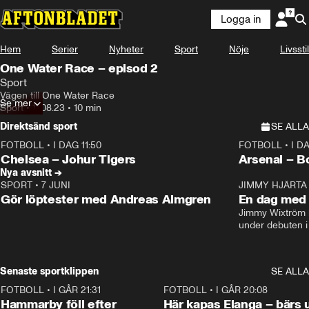
Logga in
Hem
Serier
Nyheter
Sport
Nöje
Livsstil
One Water Race – episod 2
Sport
Vägen till One Water Race
Se mer
Sport
•
11.08.23
•
10 min
Direktsänd sport
SE ALLA
FOTBOLL
•
I DAG 11:50
FOTBOLL
•
I D
Plus
Plus
Chelsea – Johur Tigers
Arsenal – B
Nya avsnitt →
SPORT
•
7 JUNI
16:36
JIMMY HJÄRTA
Gör löptester med Andreas Almgren
En dag med 
Jimmy Wixtröm 
under debuten i
Senaste sportklippen
SE ALLA
FOTBOLL
•
I GÅR 21:31
1:28
FOTBOLL
•
I GÅR 20:08
Hammarby föll efter
Här kapas Elanga – bärs 