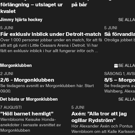
förlängning – utslaget ur
på bår
kvalet
Jimmy hjärta hockey
SE ALLA
5 JUNI
11:14
5 JUNI
Får exklusiv inblick under Detroit-match
Så förvandl
Över 1 000 personer jobbar under en match, för att få 
Otroliga jobbet
allt att gå runt i Little Ceasars Arena i Detroit. Vi har 
fått en exklusiv inblick i hur allt fungerar inför och 
under match i världens bästa hockeyliga
Morgonklubben
SE ALLA
2 JUNI
SÄSONG 1, AVSN
2/6 - Morgonklubben
8/5 – Morg
Se tisdagens avsnitt av Morgonklubben här. Start 
Se fredagens av
09.00. 
Det bästa ur Morgonklubben
SE ALLA
7 AUGUSTI
1:14
5 JUNI
”Höll barnet hemligt”
Axén: ”Alla tror att jag
Wernblooms Keisuke Honda-
ogillar Rydström”
anekdoter i senaste avsnittet av 
Hör Alexander Axén och Pontus 
Morgonklubben
Wernbloom om att Kalle Karlsson 